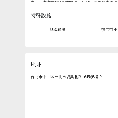
中心、專注推動使顧客健康、年輕、美麗是史丹佛
史丹佛推薦：史丹佛集團 / 生髮、淯髮的特色，
含類固醇，更有專業的醫療背景來服務大眾。

特殊設施
史丹佛健康美學形象館預約、史丹佛健康美學形象
無線網路
提供插座
地址
台北市中山區台北市復興北路164號5樓-2