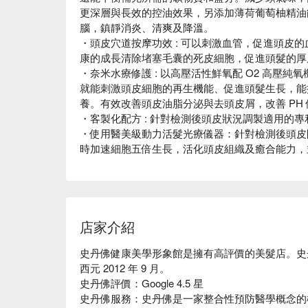
更深層與長效的控油效果，另添加薄荷葡萄柚精油
腦，鎮靜消炎、清爽及降溫。
・頭皮穴道按摩功效 : 可以刺激血管，促進頭皮
康的成長清除堵塞毛囊的死皮細胞，促進頭髮的厚
・奈米水療修護 : 以高壓活性鮮氧配 O2 高壓純
就能刺激頭皮細胞的再生機能、促進頭髮生長，能
養。有效改善頭皮油脂分泌與去頭皮屑，改善 PH 
・客製化配方 : 針對檢測後頭皮狀況調製適用的專
・使用醫美級動力活髮光療儀器：針對檢測後頭皮
時加速細胞五倍生長，活化頭皮組織及癒合能力，
店家介紹
史丹佛健康美學形象館是擁有高評價的美髮店。史
西元 2012 年 9 月。

史丹佛評價：Google 4.5 星

史丹佛服務：史丹佛是一家整合性預防醫學概念的