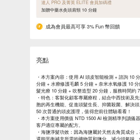
達人 PRO 及菁英 ELITE 會員加碼禮
加贈中藥水灸頭肩頸 10 分鐘
成為會員最高可享 3% Fun 幣回饋
亮點
・本方案內容：使用 AI 頭皮智能檢測 + 諮詢 10 分鐘
分鐘 + 水療修護毛麟 5 分鐘 + 奈米水氧修護 10 
髮光療 10 分鐘 + 吹整造型 20 分鐘，服務時間約 
・特色：客製化顧客專屬療程，結合中西技術及先
胞的再生機能、促進頭髮生長、抑菌殺菌、解決頭
50 次普通的頭皮護理，值得您前往體驗看看！
・本方案使用價值 NTD 1500 AI 檢測精準判
客戶適症專屬的配方。
・海鹽淨髮功效：因為海鹽屬於天然去角質成分，
還能平衡補充所需的礦物質和鹽分。減少頭氣味，