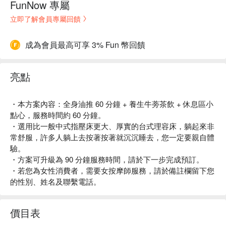
FunNow 專屬
立即了解會員專屬回饋
成為會員最高可享 3% Fun 幣回饋
亮點
・本方案內容：全身油推 60 分鐘 + 養生牛蒡茶飲 + 休息區小
點心，服務時間約 60 分鐘。
・選用比一般中式指壓床更大、厚實的台式理容床，躺起來非
常舒服，許多人躺上去按著按著就沉沉睡去，您一定要親自體
驗。
・方案可升級為 90 分鐘服務時間，請於下一步完成預訂。
・若您為女性消費者，需要女按摩師服務，請於備註欄留下您
的性別、姓名及聯繫電話。
價目表