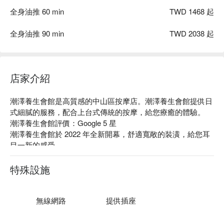
全身油推 60 min
TWD 1468 起
全身油推 90 min
TWD 2038 起
店家介紹
潮澤養生會館是高質感的中山區按摩店。潮澤養生會館提供日
式細膩的服務，配合上台式傳統的按摩，給您療癒的體驗。

潮澤養生會館評價：Google 5 星

潮澤養生會館於 2022 年全新開幕，舒適寬敞的裝潢，給您耳
目一新的感受。

潮澤養生會館使用台式的理容床，比一般的指壓床更加厚實穩
重，不只可以按摩，臉部的美容也同步可提供。

特殊設施
潮澤養生會館預約、潮澤養生會館價格、潮澤養生會館優惠立
刻查看⬇︎
無線網路
提供插座