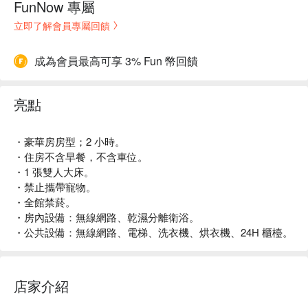
FunNow 專屬
立即了解會員專屬回饋
成為會員最高可享 3% Fun 幣回饋
亮點
・豪華房房型；2 小時。
・住房不含早餐，不含車位。
・1 張雙人大床。
・禁止攜帶寵物。
・全館禁菸。
・房內設備：無線網路、乾濕分離衛浴。
・公共設備：無線網路、電梯、洗衣機、烘衣機、24H 櫃檯。
店家介紹