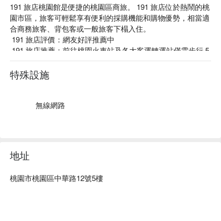
191 旅店桃園館是便捷的桃園區商旅。 191 旅店位於熱鬧的桃
園市區，旅客可輕鬆享有便利的採購機能和購物優勢，相當適
合商務旅客、背包客或一般旅客下榻入住。

 191 旅店評價：網友好評推薦中

 191 旅店推薦：前往桃園火車站及各大客運轉運站僅需步行 5 
分鐘。提供多間高雅簡易的套房房型，含有特殊風格的獨特壁
紙， 搭配輕甜的繽紛色彩和高雅的家具設備，打造出溫馨舒
特殊設施
適的清新氛圍，舒服好眠的寢具床組更是必要元素， 帶給旅
人無限浪漫的微加幸福感。

 191 旅店優惠、 191 旅店住宿方案、 191 旅店休息方案立刻
無線網路
查看⬇︎
地址
桃園市桃園區中華路12號5樓