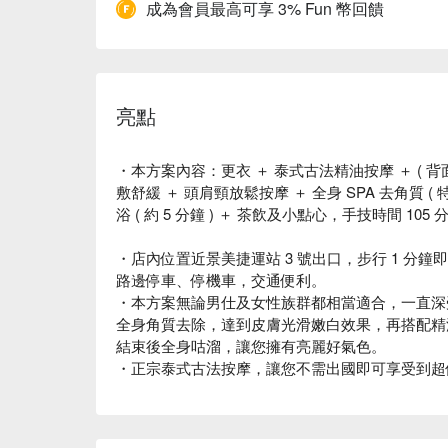
成為會員最高可享 3% Fun 幣回饋
亮點
・本方案內容：更衣 ＋ 泰式古法精油按摩 ＋ ( 背
敷舒緩 ＋ 頭肩頸放鬆按摩 ＋ 全身 SPA 去角質 
浴 ( 約 5 分鐘 ) ＋ 茶飲及小點心，手技時間 10
・店內位置近景美捷運站 3 號出口，步行 1 分
路邊停車、停機車，交通便利。
・本方案無論男仕及女性族群都相當適合，一直深
全身角質去除，達到皮膚光滑嫩白效果，再搭配精
結束後全身咕溜，讓您擁有亮麗好氣色。
・正宗泰式古法按摩，讓您不需出國即可享受到超