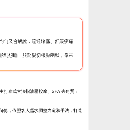
均勻又會解說，疏通堵塞、舒緩痠痛
鬆到想睡，服務親切帶點幽默，像來
泰式古法指油壓按摩、SPA 去角質 + 
師傅，依照客人需求調整力道和手法，打造
即有停車場，開車前往也非常方便！

養晶殿泰式養生館優惠立刻查看⬇︎