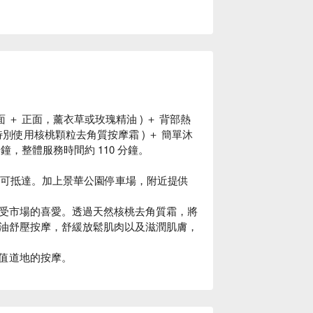
面 ＋ 正面，薰衣草或玫瑰精油 ) ＋ 背部熱
( 特別使用核桃顆粒去角質按摩霜 ) ＋ 簡單沐
5 分鐘，整體服務時間約 110 分鐘。
鐘即可抵達。加上景華公園停車場，附近提供
受市場的喜愛。透過天然核桃去角質霜，將
油舒壓按摩，舒緩放鬆肌肉以及滋潤肌膚，
值道地的按摩。