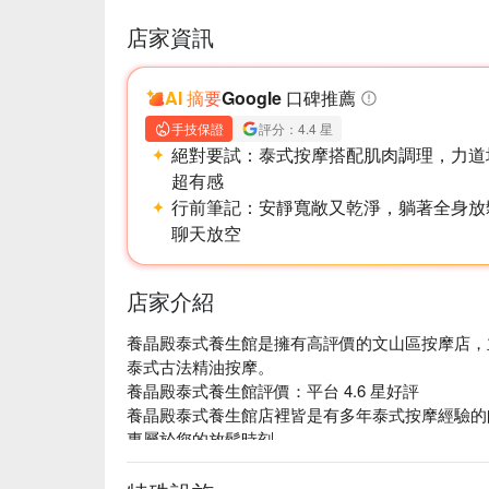
店家資訊
AI 摘要
Google 口碑推薦
手技保證
評分：4.4 星
絕對要試：
泰式按摩搭配肌肉調理，力道
超有感
行前筆記：
安靜寬敞又乾淨，躺著全身放
聊天放空
店家介紹
養晶殿泰式養生館是擁有高評價的文山區按摩店，主打
泰式古法精油按摩。

養晶殿泰式養生館評價：平台 4.6 星好評

養晶殿泰式養生館店裡皆是有多年泰式按摩經驗的
專屬於您的放鬆時刻。

養晶殿泰式養生館捷運景美站步行 3 分鐘，附近
養晶殿泰式養生館預約、養晶殿泰式養生館價格、