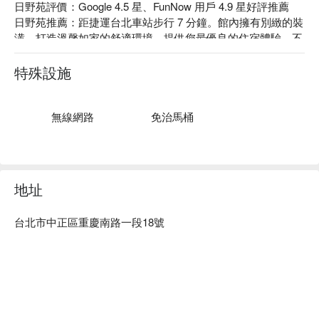
日野苑評價：Google 4.5 星、FunNow 用戶 4.9 星好評推薦

日野苑推薦：距捷運台北車站步行 7 分鐘。館內擁有別緻的裝
潢，打造溫馨如家的舒適環境，提供您最優良的住宿體驗，不
論是出差工作還是外出旅遊皆能滿足您的需求。

日野苑股份有限公司，統編：83550901。

特殊設施
日野苑優惠、日野苑住宿方案、日野苑休息方案立刻查看⬇︎
無線網路
免治馬桶
地址
台北市中正區重慶南路一段18號