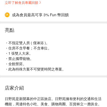
立即了解會員專屬回饋
成為會員最高可享 3% Fun 幣回饋
亮點
・不指定雙人房 ( 僅淋浴 )。
・住房不含早餐；不含車位。
・1 張雙人大床。
・禁止攜帶寵物。
・全館禁菸。
・此為特殊方案不可變更時間之專案。
店家介紹
日野苑是新開幕的中正區旅店。日野苑擁有便利的交通和生活
機能，周邊特色小吃、美食、購物商圈、百貨林立一應俱全。
