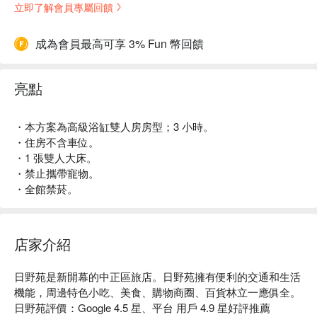
立即了解會員專屬回饋
成為會員最高可享 3% Fun 幣回饋
亮點
・本方案為高級浴缸雙人房房型；3 小時。
・住房不含車位。
・1 張雙人大床。
・禁止攜帶寵物。
・全館禁菸。
店家介紹
日野苑是新開幕的中正區旅店。日野苑擁有便利的交通和生活
機能，周邊特色小吃、美食、購物商圈、百貨林立一應俱全。

日野苑評價：Google 4.5 星、平台 用戶 4.9 星好評推薦
