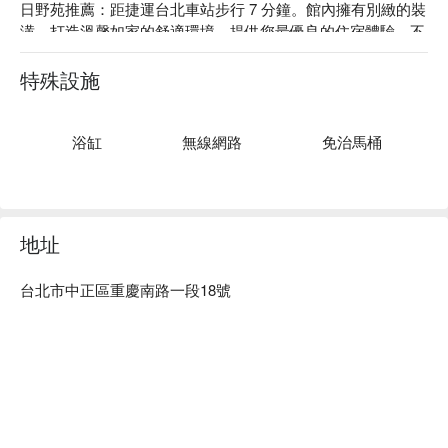
日野苑推薦：距捷運台北車站步行 7 分鐘。館內擁有別緻的裝
潢，打造溫馨如家的舒適環境，提供您最優良的住宿體驗，不
論是出差工作還是外出旅遊皆能滿足您的需求。

日野苑股份有限公司，統編：83550901。

特殊設施
日野苑優惠、日野苑住宿方案、日野苑休息方案立刻查看⬇︎
浴缸
無線網路
免治馬桶
地址
台北市中正區重慶南路一段18號