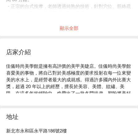
・正宗的台式按摩，老師透過純熟的技術，針對穴位、筋絡疏
通您堵塞的氣結，舒緩緊繃的筋絡及肌肉。
・男性朋友也歡迎預訂本店服務呦。
顯示全部
店家介紹
佳儀時尚美學館是擁有高評價的美甲美睫店。佳儀時尚美學館
喜愛美的事物，將自己對於美感極度的要求投射在每一位來變
美的水水上，是經營者最大的成就感。得過許多國內外比賽大
獎，超過 20 年以上的經歷，擅長於美容、美體、紋繡、美
甲，在這多年的經驗中，也帶出了一批名門徒弟，期盼將美好
的事物，不斷發揚光大。

佳儀時尚美學館評價：Google 4.6 星、FunNow 4.3 星好評

佳儀時尚美學館服務：店內提供了複合式的美業服務，美甲、
地址
美睫、美容、按摩、采耳等服務，將於 FunNow 上提供給所有
愛美的男男女女們。

新北市永和區永平路186號2樓
佳儀時尚美學館推薦：主打全身筋絡油壓、光療單色凝膠單色 