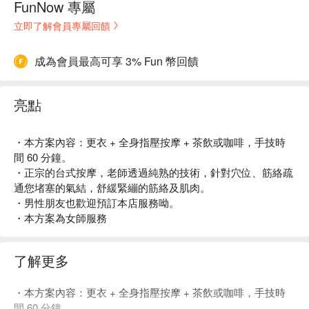
FunNow 專屬
立即了解會員專屬回饋
成為會員最高可享 3% Fun 幣回饋
亮點
・本方案內容：更衣 + 全身指壓按摩 + 茶飲或咖啡，手技時
間 60 分鐘。
・正宗的台式按摩，老師透過純熟的技術，針對穴位、筋絡疏
通您堵塞的氣結，舒緩緊繃的筋絡及肌肉。
・男性朋友也歡迎預訂本店服務呦。
・本方案為女師服務
了解更多
・本方案內容：更衣 + 全身指壓按摩 + 茶飲或咖啡，手技時
間 60 分鐘。