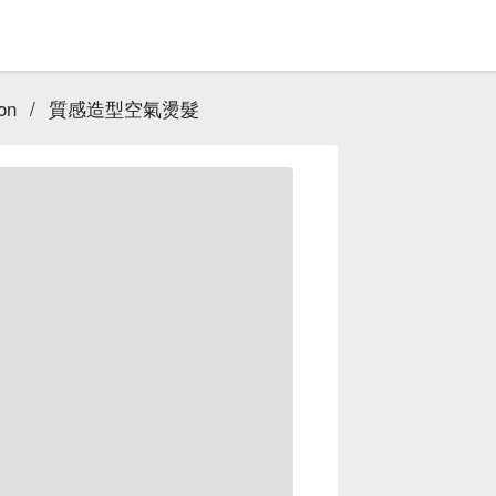
on
/
質感造型空氣燙髮