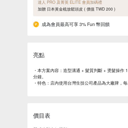
達人 PRO 及菁英 ELITE 會員加碼禮
加贈 日本黃金梳放鬆頭皮 ( 價值 TWD 200 )
成為會員最高可享 3% Fun 幣回饋
亮點
・本方案內容：造型溝通 + 髮質判斷 + 燙髮操作 1、
分鐘。
・特色：店內使用台灣生技公司產品為大廠牌，每
價目表