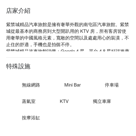
店家介紹
紫禁城精品汽車旅館是擁有奢華外觀的南屯區汽車旅館。紫禁
城從最基本的商務房到大型開趴用的 KTV 房，所有客房皆使
用奢華的中國風格元素，寬敞的空間以及處處用心的裝潢，不
止住的舒適，手機也是拍個不停。

紫禁城精品汽車旅館評價：Google 4 星、平台 4.8 星好評推薦

紫禁城精品汽車旅館推薦：國道 1 號南屯交流道下約 10 分鐘
車程時間。鄰近文心公園、草悟道、忠信市場等著名觀光景
特殊設施
點。方便的交通環境，讓您可以輕鬆體驗台中之旅。

紫禁城精品汽車旅館優惠、紫禁城精品汽車旅館住宿方案、紫
禁城精品汽車旅館休息方案立刻查看⬇︎
無線網路
Mini Bar
停車場
蒸氣室
KTV
獨立車庫
按摩浴缸