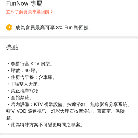
FunNow 專屬
立即了解會員專屬回饋
成為會員最高可享 3% Fun 幣回饋
亮點
・尊爵行宮 KTV 房型。
・坪數：40 坪。
・住房含早餐；含車庫。
・1 張雙人大床。
・禁止攜帶寵物。
・全館禁菸。
・房內設備：KTV 視聽設備、按摩浴缸、無線影音分享系統、
藍光 VOD 隨選視訊、幻彩大理石按摩浴缸、蒸氣室、保險
箱。
・此為特殊方案不可變更時間之專案。