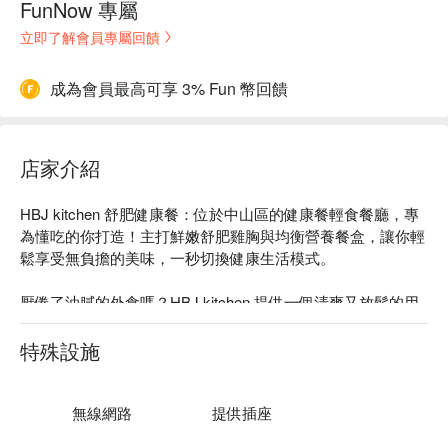
FunNow 專屬
立即了解會員專屬回饋
成為會員最高可享 3% Fun 幣回饋
店家介紹
HBJ kitchen 舒肥健康餐：位於中山區的健康餐輕食餐廳，專
為懂吃的你打造！主打鮮嫩舒肥雞胸與均衡營養餐盒，讓你輕
鬆享受無負擔的美味，一秒切換健康生活模式。

厭倦了油膩的外食嗎？HBJ kitchen 提供一個清爽又放鬆的用
餐選擇。這裡專注於食材的原始風味，以精準的舒肥烹調技
術，將雞胸肉處理得軟嫩多汁，搭配滿滿的新鮮時蔬與特製溏
特殊設施
心蛋，每一口都是對身體的溫柔犒賞。

無論是想快速解決一餐或為健身目標努力，這裡最讓人難忘的
無線網路
提供插座
是：那份兼具美味與營養的完美平衡感！跳脫健康餐單調的印