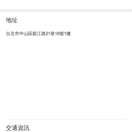
象，豐富的配菜與多樣化的調味，讓控制飲食也成為一種享
受。不僅是附近上班族的午餐首選，更是許多健身愛好者必定
前來朝聖的打卡熱點。

地址
⭐ Google 評分：4.4 / 225 則評論

台北市中山區龍江路21巷18號1樓
💁🏻 實用資訊

人均消費：$1-200 / 人

適合情境：外帶午餐、健身餐、日常簡餐

🍽️ 口碑必點

店家每日精選新鮮食材，請以現場菜單為準。

💡 平台 懂吃筆記：本推薦由 AI 彙整網路熱門口碑。（貼心提
醒：若有小酌請勿開車｜飲酒過量，有害健康）
交通資訊