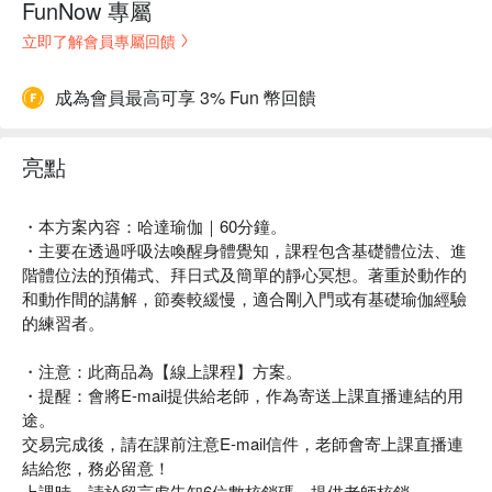
FunNow 專屬
立即了解會員專屬回饋
成為會員最高可享 3% Fun 幣回饋
亮點
・本方案內容：哈達瑜伽｜60分鐘。
・主要在透過呼吸法喚醒身體覺知，課程包含基礎體位法、進
階體位法的預備式、拜日式及簡單的靜心冥想。著重於動作的
和動作間的講解，節奏較緩慢，適合剛入門或有基礎瑜伽經驗
的練習者。
・注意：此商品為【線上課程】方案。
・提醒：會將E-mail提供給老師，作為寄送上課直播連結的用
途。
交易完成後，請在課前注意E-mail信件，老師會寄上課直播連
結給您，務必留意！
上課時，請於留言處告知6位數核銷碼，提供老師核銷。