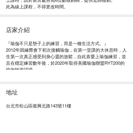
此為線上課程，不得更改時間。
店家介紹
『瑜伽不只是墊子上的練習，而是一種生活方式。』

2012年因緣際會下初次接觸瑜伽，在第一堂課的大休息時，人
生第一次真正感受到身心靈的放鬆，自此喜愛上瑜伽練習，並
且在穩定練習數年後，於2020年取得美國瑜伽聯盟RYT200的
瑜伽師資認證。

瑜伽練習在於傾聽自己身體的聲音並且尊重它，透過深長且緩
慢地呼吸，喚醒身體覺知，達成內外在的穩定和諧，進而將瑜
伽的精神實踐於生活之中。

地址
希望能將瑜伽帶給我的能量、健康與喜悅，真誠地分享給每一
位同學。藉由瑜伽練習，喚醒我們身體的覺知，一起感受瑜伽
台北市松山區復興北路143號11樓
帶給我們的自信，生活得更自在、更快樂。