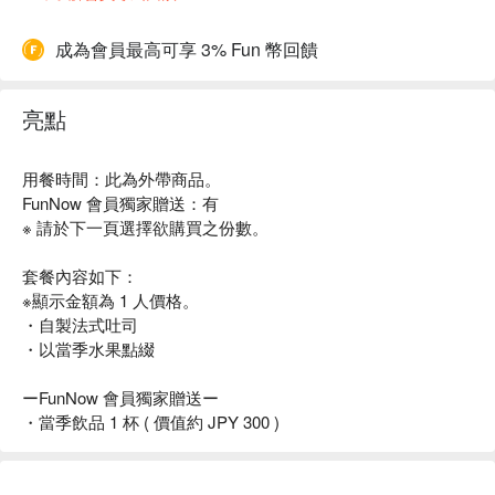
成為會員最高可享 3% Fun 幣回饋
亮點
用餐時間：此為外帶商品。
FunNow 會員獨家贈送：有
※ 請於下一頁選擇欲購買之份數。
套餐內容如下：
※顯示金額為 1 人價格。
・自製法式吐司
・以當季水果點綴
ーFunNow 會員獨家贈送ー
・當季飲品 1 杯 ( 價值約 JPY 300 )