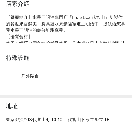
店家介紹
【餐廳簡介】水果三明治專門店「FruitsBox 代官山」所製作
的餐點果香鮮美，將高級水果豪邁塞進三明治中，提供給您享
受水果三明治的奢侈鮮甜享受。

【優質食材】

水果：網羅全國各地的當季水果，為考慮水果本身酸味與甜味
的平衡以產地嚴選進貨。

鮮奶油：使用乳脂成分較高且口感濃郁的鮮奶油，凸顯出水果
特殊設施
的鮮甜。

【口碑好評】陳列大顆水果斷面的水果三明治非常可愛，在 
SNS 上掀起討論。另外，夾在水果三明治中滿滿的鮮奶油甜
戶外陽台
而不膩，清爽的口感讓人一口接一口。
地址
東京都渋谷区代官山町 10-10 代官山トゥエルブ 1F