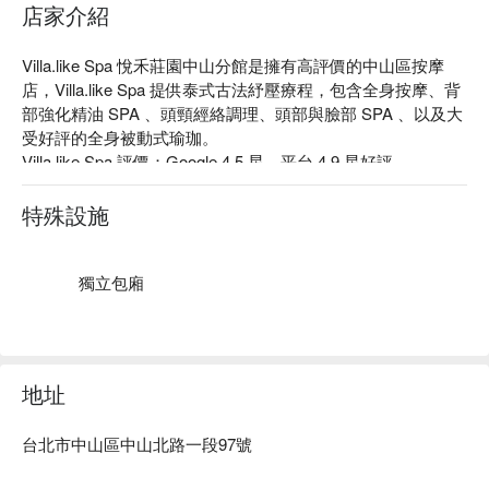
店家介紹
Villa.like Spa 悅禾莊園中山分館是擁有高評價的中山區按摩
店，Villa.like Spa 提供泰式古法紓壓療程，包含全身按摩、背
部強化精油 SPA 、頭頸經絡調理、頭部與臉部 SPA 、以及大
受好評的全身被動式瑜珈。

Villa.like Spa 評價：Google 4.5 星、平台 4.9 星好評

Villa.like Spa 療程還可與其他精油芳療、藥草芳療做搭配。亦
有讓人享受皇室待遇般頂級療程「 兩人四手皇家療程 」，還
特殊設施
有針對孕婦媽咪的保養紓壓護理喔！

Villa.like Spa 全店採峇里島 villa 風格，五星級飯店設計，充滿
異國風味的裝潢擺設，快來這裡渡個假吧！

獨立包廂
Villa.like Spa 悅禾莊園中山分館預約、Villa.like Spa 悅禾莊園
中山分館價格、Villa.like Spa 悅禾莊園中山分館優惠立刻查看
⬇︎
地址
台北市中山區中山北路一段97號