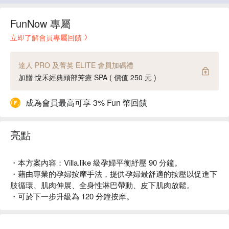
FunNow 專屬
立即了解會員專屬回饋
達人 PRO 及菁英 ELITE 會員加碼禮
加贈 悅禾經典頭部芳療 SPA ( 價值 250 元 )
成為會員最高可享 3% Fun 幣回饋
亮點
・本方案內容：Villa.like 級孕婦平衡紓壓 90 分鐘。
・藉由專業的孕婦按摩手法，提供孕婦最舒適的按壓以促進下
肢循環、肌肉伸展、全身性淋巴帶動、皮下肌肉放鬆。
・可於下一步升級為 120 分鐘按摩。