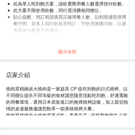
此為單人吃到飽方案，請依實際用餐人數選擇預付份數。
此方案不限使用份數，同行需消費相同價位。
貼心提醒：預訂前請填寫正確用餐人數，以利現場安排用
餐空間。若多人同行欲各別預訂，可使用揪團功能，以避
免系統分配至不同座位。
本餐廳每年度皆會更替菜單內容，請以現場供應之菜單內
容為主，感謝。
顯示全部
店家介紹
燒肉眾精緻炭火燒肉是一家超高 CP 值吃到飽的日式燒烤。以
不同價位提供不同等級的食材讓您隨意現點吃到飽，舒適寬敞
的用餐環境，選用日本原裝進口的無煙燒烤設備，加上親切熱
情的桌邊服務邀讓您飽享一頓美味燒烤大餐。 

燒肉眾精緻炭火燒肉菜單必點：香蔥牛舌 / 安格斯無骨牛小排 
/ 椒鹽泰國蝦。

燒肉眾精緻炭火燒肉評價：Google 4.5 星好評推薦

燒肉眾精緻炭火燒肉推薦：位於熱鬧的淡水老街附近，逛完老