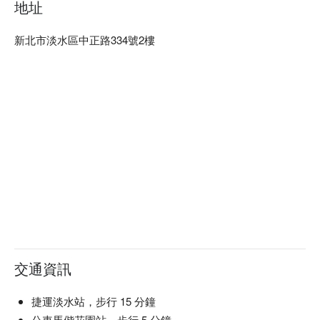
地址
街還可以去享受美食，選用日本原裝進口的無煙燒烤設備，用
餐環境舒適寬敞

新北市淡水區中正路334號2樓
燒肉眾精緻炭火燒肉訂位、燒肉眾精緻炭火燒肉優惠資訊立刻
查看⬇︎
交通資訊
捷運淡水站，步行 15 分鐘
公車馬偕花園站，步行 5 分鐘