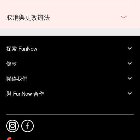
２ 腳底 + 身體方案｜上班族首選
在忙碌的生活中，肌肉緊繃、疲憊不堪是許多人面臨的問題。
進入昇之道養生會館，您可以享受專業的全身按摩服務，由經
取消與更改辦法
驗豐富的按摩師以適當的手法與指壓，緩解肌肉僵硬、紓解壓
力，讓您感到身心舒暢、輕盈愉悅。
探索 FunNow
條款
聯絡我們
與 FunNow 合作