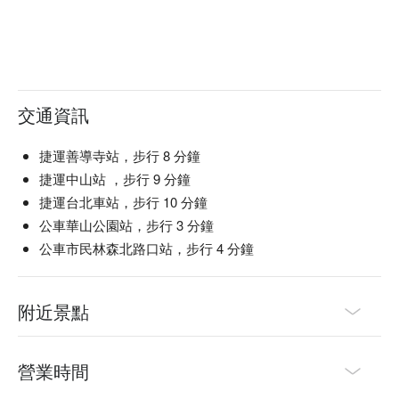
交通資訊
捷運善導寺站，步行 8 分鐘
捷運中山站 ，步行 9 分鐘
捷運台北車站，步行 10 分鐘
公車華山公園站，步行 3 分鐘
公車市民林森北路口站，步行 4 分鐘
【昇之道健康養生會館
｜腳底 + 身體 70
min 推薦原因】
附近景點
１ 腳底 + 身體方案｜優質環境
想要享受私密舒適的按摩服務嗎？昇之道的包廂設計讓您和您
的伴侶、家人或朋友們一起來體驗放鬆舒適的按摩，無論是單
營業時間
人還是雙人包廂，您都可以在隱私、安全的環境中盡情享受。