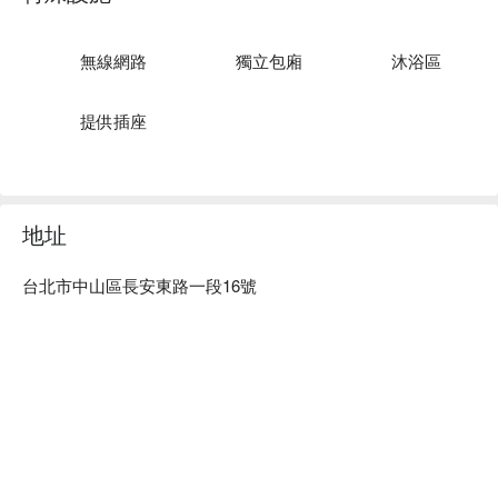
明亮乾淨的按摩區，都希望能讓客人身心靈回歸平靜的用心。

３ 昇之道
｜交通位置
昇之道健康養生會館預約、昇之道健康養生會館價格、昇之道
昇之道養生會館位於台北市中山區，交通十分便利，距離捷運
健康養生會館優惠立刻查看⬇︎
無線網路
獨立包廂
沐浴區
善導寺站、中山站步行只需10分鐘內即可抵達。周遭還有眾多
的商圈與景點，其中以中山商圈最為著名，無論您是想要購
物、品嚐美食或是享受夜生活，這裡都是您最佳的選擇。
提供插座
４ 昇之道｜環境設備
在昇之道養生會館，您能感受到舒適寬敞的用心設計。VIP包
廂提供您與摯愛獨享私密空間，館內木質色調、溫柔燈光，營
地址
造出放鬆、愜意的氛圍。循著流暢的動線，您可以到達休息
區、腳底按摩區、泡腳區和美容室空間，享受全方位的舒適體
驗。在這裡，您可以放鬆身心，疲勞一掃而空，感受生活的美
台北市中山區長安東路一段16號
好。