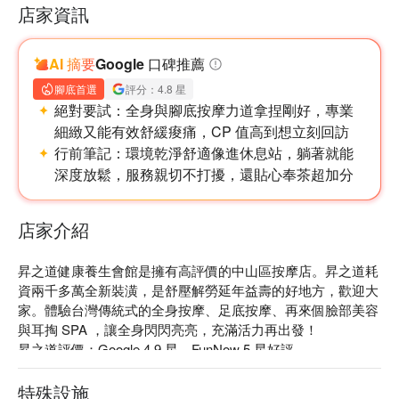
店家資訊
AI 摘要
Google 口碑推薦
腳底首選
評分：4.8 星
絕對要試：
全身與腳底按摩力道拿捏剛好，專業
細緻又能有效舒緩痠痛，CP 值高到想立刻回訪
行前筆記：
環境乾淨舒適像進休息站，躺著就能
【昇之道健康養生會館｜中山按摩推
深度放鬆，服務親切不打擾，還貼心奉茶超加分
薦】
１ 昇之道｜服務項目
店家介紹
昇之道提供的服務項目包括全身指油壓、腳底按摩等，滿足了
不同類型的客人需求。
昇之道健康養生會館是擁有高評價的中山區按摩店。昇之道耗
資兩千多萬全新裝潢，是舒壓解勞延年益壽的好地方，歡迎大
２ 昇之道｜營業特色
家。體驗台灣傳統式的全身按摩、足底按摩、再來個臉部美容
這裡的按摩技師都是經過嚴格訓練和認證的專業人員，可以針
與耳掏 SPA ，讓全身閃閃亮亮，充滿活力再出發！

對您的身體需求提供最貼心的服務。此外，昇之道的營業時間
昇之道評價：Google 4.9 星、FunNow 5 星好評

也很貼心，您可以在忙碌的工作日隨時前來享受，讓您的身心
昇之道健康養生會館隔壁為華南銀行停車場，停車方便！

都能得到放鬆和舒適。
昇之道營造出靜謐舒適的空間，從一踏進門的寬闊休息區、到
特殊設施