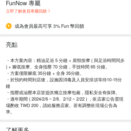
FunNow 專屬
立即了解會員專屬回饋
成為會員最高可享 3% Fun 幣回饋
亮點
・本方案內容：精油足浴 5 分鐘 + 肩頸按摩 ( 與足浴時間同步
) + 腳底按摩、全身指壓 70 分鐘，手技時間 65 分鐘。
・方案僅限腳底 35分鐘 + 全身 35分鐘。
・於預約時間到店後，設施因消毒及人員安排須等待10-15分
鐘
・指壓或油壓本店皆提供獨立按摩包廂，隱私安全有保障。
・過年期間 ( 2024/2/6 ~ 2/8、2/12 ~ 2/22 ) ，依店家公告需現
場酌收 TWD 200，請給服務店家。若有調整依現場公告為
準。
了解更多