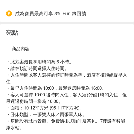
成為會員最高可享 3% Fun 幣回饋
亮點
— 商品內容 —
・此方案最長享用時間為 6 小時。
・請在預訂時間選擇入住時間。
・入住時間以客人選擇的預訂時間為準，酒店有權拒絕提早入
住
・最早入住時間為 10:00，最遲退房時間為 16:00。
・客人可選擇 10:00 後時間入住，客人須於預訂時間入住，但
最遲退房時間一樣為 16:00。
・面積：10-12平方米 (95-117平方呎)。
・卧床類型：一張雙人床／兩張單人床。
・房間設有城市景觀、免費濾掛式咖啡及茶包、7樓設有智能
添水站。