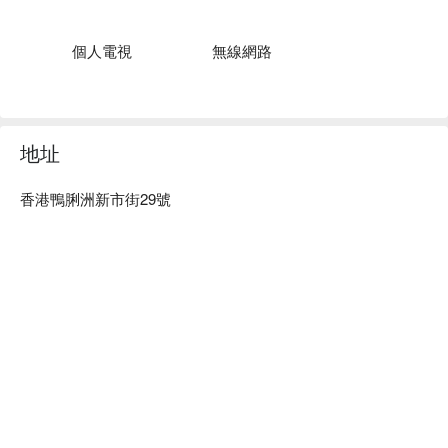
鄰近鴨脷洲大街的城木酒店(鴨脷洲)，在舊民宅林立的街道，
沿街可發現別具特色的店鋪 – 有碩果僅存的懷舊小食店、有歷
史悠久的山珍海味店，還有各適其適的隱世美食小店，讓您在
個人電視
無線網路
新舊情景交融中體味鴨脷洲風光。

而我們希望為您締造難忘的住宿體驗，與您一同探索富有獨特
地道文化特色的精彩南區。
地址
香港鴨脷洲新市街29號