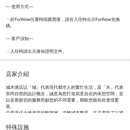
— 使用方式—
・於FunNow任選時段購買後，請在入住時出示FunNow兌換
碼。
— 客戶須知—
・入住時請出示身份證明文件。
店家介紹
城木酒店以「城」代表現代都市人的繁忙生活，及「木」代表
崇尚自然的設計概念，誠意為您打造寫意自在的休憩空間，並
以友善親切的服務照顧您的不同需要，期盼您能在此發現驚
喜。

由香港仔大橋連接的鴨脷洲，遠離城市繁囂，在這裹除了以捕
魚文化和海鮮聞名，還擁有一個睦鄰關係和諧的本土社區，尤
其在舉行節日慶典與活動時，大街小巷滿載人羣，熱鬧非常。

特殊設施