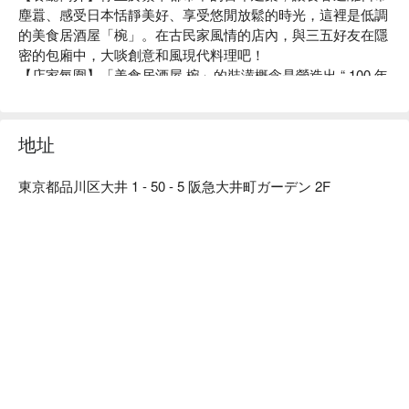
塵囂、感受日本恬靜美好、享受悠閒放鬆的時光，這裡是低調
的美食居酒屋「椀」。在古民家風情的店內，與三五好友在隱
密的包廂中，大啖創意和風現代料理吧！

【店家氛圍】「美食居酒屋 椀」的裝潢概念是營造出 “ 100 年
前的日本古民房 ” 的復古氣氛。使用木質建材及暖色系照明，
再以細竹及和服腰帶等材料裝飾店內，打造出純和風的用餐空
間。在匠人精心設計的沈穩日式氛圍中，以美酒佳餚招待來
地址
客、帶您品味日常之美。此外，如同店名「椀」（碗）一樣，
本店對於餐具也十分講究。店內部分餐具來自櫪木縣的純手工
東京都品川区大井 1 - 50 - 5 阪急大井町ガーデン 2F
益子燒，與餐廳裝潢完美結合，更襯托料理美味。

【招牌菜色】

餐前沙拉：本店提供的餐前沙拉可免費續盤，還有多種口味沙
拉醬任選搭配。飯前先用蔬菜墊肚子，可以減緩身體對醣分的
吸收，抑制血糖值急遽上升或過度攝取醣分。

陶杯裝啤酒：啤酒以陶瓷杯提供，用嚴選的杯子和益子燒的餐
盤為美食加分，帶給來客別有一番風味的用餐體驗。

一天一碗味噌湯：餐點最後會招待每人一碗味噌湯，湯中含有
的大豆蛋白可以溶解血液中的膽固醇，讓血管更健康喔！