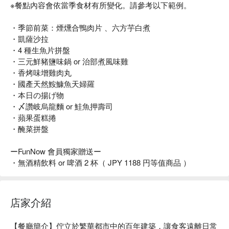
※餐點內容會依當季食材有所變化。請參考以下範例。
・季節前菜：煙燻合鴨肉片 、六方芋白煮
・凱薩沙拉
・4 種生魚片拼盤
・三元鮮豬鹽味鍋 or 治部煮風味雞
・香烤味增雞肉丸
・國產天然鮟鱇魚天婦羅
・本日の揚げ物
・〆讚岐烏龍麵 or 鮭魚押壽司
・蘋果蛋糕捲
・醃菜拼盤
ーFunNow 會員獨家贈送ー
・無酒精飲料 or 啤酒 2 杯（ JPY 1188 円等值商品 ）
店家介紹
【餐廳簡介】佇立於繁華都市中的百年建築，讓食客遠離日常