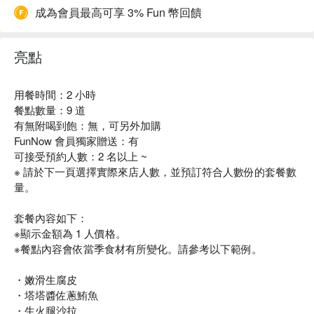
成為會員最高可享 3% Fun 幣回饋
亮點
用餐時間：2 小時
餐點數量：9 道
有無附喝到飽：無，可另外加購
FunNow 會員獨家贈送：有
可接受預約人數：2 名以上 ~
※ 請於下一頁選擇實際來店人數，並預訂符合人數份的套餐數
量。
套餐內容如下：
※顯示金額為 1 人價格。
※餐點內容會依當季食材有所變化。請參考以下範例。
・嫩滑生腐皮
・塔塔醬佐蔥鮪魚
・生火腿沙拉