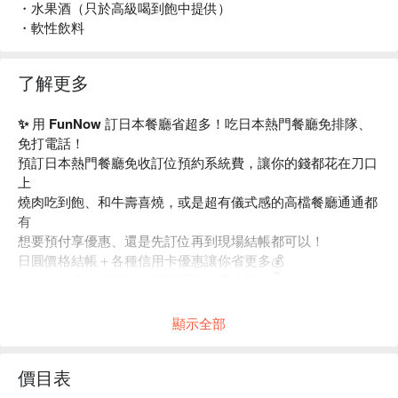
・水果酒（只於高級喝到飽中提供）
・軟性飲料
了解更多
✨ 用 FunNow 訂日本餐廳省超多！吃日本熱門餐廳免排隊、
免打電話！
預訂日本熱門餐廳免收訂位預約系統費，讓你的錢都花在刀口
上
燒肉吃到飽、和牛壽喜燒，或是超有儀式感的高檔餐廳通通都
有
想要預付享優惠、還是先訂位再到現場結帳都可以！
日圓價格結帳＋各種信用卡優惠讓你省更多💰
多元化預約政策留給你滿滿彈性，馬上預訂👇
顯示全部
價目表