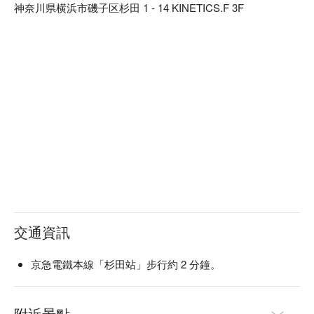
神奈川県横浜市磯子区杉田 1 - 14 KINETICS.F 3F
益子燒，與餐廳裝潢完美結合，更襯托料理美味。

【招牌菜色】

餐前沙拉：本店提供的餐前沙拉可免費續盤，還有多種口味沙
拉醬任選搭配。飯前先用蔬菜墊肚子，可以減緩身體對醣分的
吸收，抑制血糖值急遽上升或過度攝取醣分。

陶杯裝啤酒：啤酒以陶瓷杯提供，用嚴選的杯子和益子燒的餐
盤為美食加分，帶給來客別有一番風味的用餐體驗。

一天一碗味噌湯：餐點最後會招待每人一碗味噌湯，湯中含有
的大豆蛋白可以溶解血液中的膽固醇，讓血管更健康喔！
交通資訊
京急電鐵本線「杉田站」步行約 2 分鐘。
附近景點