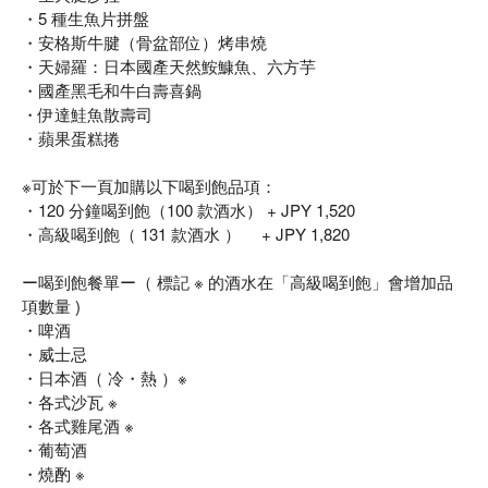
・5 種生魚片拼盤
・安格斯牛腱（骨盆部位）烤串燒
・天婦羅：日本國產天然鮟鱇魚、六方芋
・國產黑毛和牛白壽喜鍋
・伊達鮭魚散壽司
・蘋果蛋糕捲
※可於下一頁加購以下喝到飽品項：
・120 分鐘喝到飽（100 款酒水） + JPY 1,520
・高級喝到飽（ 131 款酒水 ） + JPY 1,820
ー喝到飽餐單ー（ 標記 ※ 的酒水在「高級喝到飽」會增加品
項數量 )
・啤酒
・威士忌
・日本酒（ 冷・熱 ）※
・各式沙瓦 ※
・各式雞尾酒 ※
・葡萄酒
・燒酌 ※