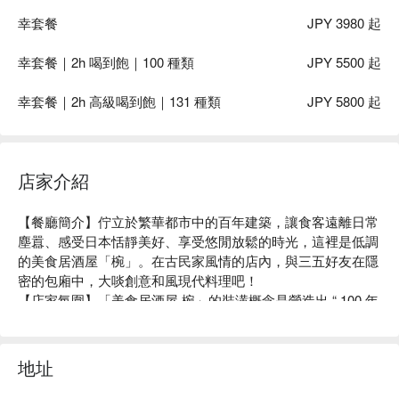
幸套餐
JPY 3980 起
幸套餐｜2h 喝到飽｜100 種類
JPY 5500 起
幸套餐｜2h 高級喝到飽｜131 種類
JPY 5800 起
店家介紹
【餐廳簡介】佇立於繁華都市中的百年建築，讓食客遠離日常
塵囂、感受日本恬靜美好、享受悠閒放鬆的時光，這裡是低調
的美食居酒屋「椀」。在古民家風情的店內，與三五好友在隱
密的包廂中，大啖創意和風現代料理吧！

【店家氛圍】「美食居酒屋 椀」的裝潢概念是營造出 “ 100 年
前的日本古民房 ” 的復古氣氛。使用木質建材及暖色系照明，
再以細竹及和服腰帶等材料裝飾店內，打造出純和風的用餐空
間。在匠人精心設計的沈穩日式氛圍中，以美酒佳餚招待來
地址
客、帶您品味日常之美。此外，如同店名「椀」（碗）一樣，
本店對於餐具也十分講究。店內部分餐具來自櫪木縣的純手工