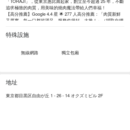
「TORAJI」，從東京惠比壽起家，創立至今超過 25 年，不斷
追求極致的肉質，用美味的燒肉魔法帶給人們幸福！

【高分推薦】Google 4.4 星 🌟 277 人高分推薦：「肉質新鮮
又厚實，每一口都超滿足，服務也很好，大推！」（擷取自網
路評價）

【招牌菜色】

特殊設施
厚切肉：本店招牌為比其他燒肉店更厚實的肉片！烤過後口感
相當軟嫩、富含肉汁又帶有嚼勁，保證讓燒肉控吃得超滿足！

其他菜色從涼拌小菜、泡菜、牛舌、五花肉、橫隔膜肉，再到
無線網路
獨立包廂
湯品、湯泡飯、冷麵、拌飯等應有盡有，每一道菜都量多味
美，光看菜單就讓人口水直流，絲毫不馬虎！

【店家氛圍】以溫潤的木質建材為基調，營造出溫暖舒適的用
餐環境，如果想不被打擾的享用美食，可以選坐在下挖式暖桌
地址
的私人包廂，盡情吃到飽滿足您的燒肉魂～
東京都目黒区自由が丘 1 - 26 - 14 オクズミビル 2F