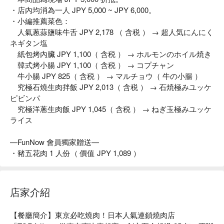
・店內均消為一人 JPY 5,000 ~ JPY 6,000。
・小編推薦菜色：
人氣蔥蒜鹽味牛舌 JPY 2,178 （ 含税 ） → 超人気にんにく
ネギタン塩
紙包烤內臟 JPY 1,100（ 含税 ） → ホルモンのホイル焼き
韓式烤小腸 JPY 1,100（ 含税 ） → コプチャン
牛小腸 JPY 825（ 含税 ） → マルチョウ（ 牛の小腸 ）
究極石燒生肉拌飯 JPY 2,013（ 含税 ） → 石焼極みユッケ
ピビンパ
究極洋蔥生肉飯 JPY 1,045（ 含税 ） → ねぎ玉極みユッケ
ライス
—FunNow 會員獨家贈送—
・豬五花肉 1 人份（ 價值 JPY 1,089 ）
店家介紹
【餐廳簡介】東京必吃燒肉！日本人氣連鎖燒肉店