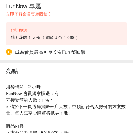
FunNow 專屬
立即了解會員專屬回饋
預訂即送
豬五花肉 1 人份（ 價值 JPY 1,089 ）
成為會員最高可享 3% Fun 幣回饋
亮點
用餐時間：2 小時
FunNow 會員獨家贈送：有
可接受預約人數：1 名 ~
※ 請於下一頁選擇實際來店人數，並預訂符合人數份的方案數
量。每人需至少購買折抵券 1 張。
商品内容：
・本商品為現場 JPY 5,000 折抵。