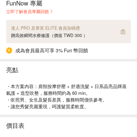
FunNow 專屬
立即了解會員專屬回饋
達人 PRO 及菁英 ELITE 會員加碼禮
贈高效瞬間水療修護（價值 TWD 300 ）
成為會員最高可享 3% Fun 幣回饋
亮點
・本方案內容：肩頸按摩舒壓 + 舒適洗髮 + 日系晶亮品牌蒸
氣護 + 造型吹整，服務時間約為 60 min。
・依照男、女生及髮長差異，服務時間僅供參考。
・讓您秀髮亮麗重現，呵護髮質柔軟度。
價目表