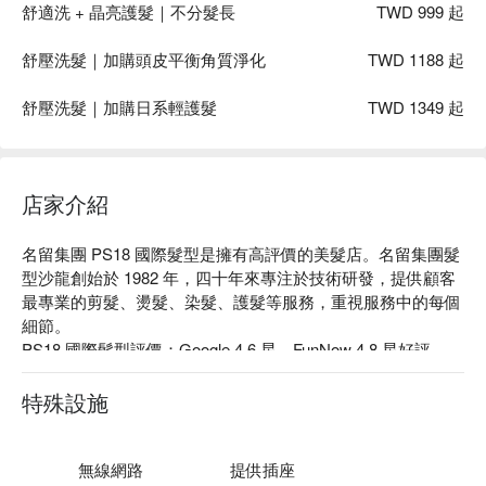
舒適洗 + 晶亮護髮｜不分髮長
TWD 999 起
舒壓洗髮｜加購頭皮平衡角質淨化
TWD 1188 起
舒壓洗髮｜加購日系輕護髮
TWD 1349 起
店家介紹
名留集團 PS18 國際髮型是擁有高評價的美髮店。名留集團髮
型沙龍創始於 1982 年，四十年來專注於技術研發，提供顧客
最專業的剪髮、燙髮、染髮、護髮等服務，重視服務中的每個
細節。

PS18 國際髮型評價：Google 4.6 星、FunNow 4.8 星好評

PS18 國際髮型服務：PS18 提供洗髮、護髮、去角質 spa 調
理等服務。

特殊設施
PS18 國際髮型推薦：用心為每位顧客量身打造最適合的造型
服務，提供最有質感的造型體驗。

名留集團 PS18 國際髮型預約、名留集團 PS18 國際髮型價格
無線網路
提供插座