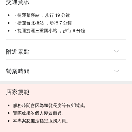
交通資訊
・捷運菜寮站 ，步行 19 分鐘
・捷運台北橋站 ，步行 7 分鐘
・捷運捷運三重國小站 ，步行 9 分鐘
附近景點
營業時間
店家規範
服務時間會因為頭髮長度等有所增減。
實際效果依個人髮質而異。
本專案恕無法指定服務人員。