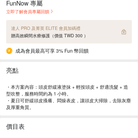
FunNow 專屬
立即了解會員專屬回饋
達人 PRO 及菁英 ELITE 會員加碼禮
贈高效瞬間水療修護（價值 TWD 300 ）
成為會員最高可享 3% Fun 幣回饋
亮點
・本方案內容：頭皮舒緩液塗抹 + 輕按頭皮 + 舒適洗髮 + 造
型吹整，服務時間約為 1 小時。
・夏日可舒緩頭皮搔癢、悶燥表皮，讓頭皮大掃除，去除灰塵
及厚重角質。
價目表