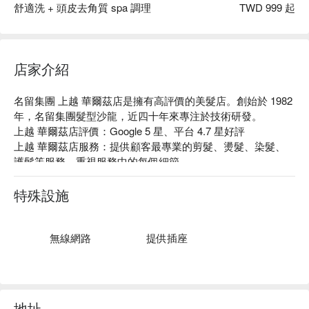
舒適洗 + 頭皮去角質 spa 調理
TWD 999 起
店家介紹
名留集團 上越 華爾茲店是擁有高評價的美髮店。創始於 1982 
年，名留集團髮型沙龍，近四十年來專注於技術研發。

上越 華爾茲店評價：Google 5 星、平台 4.7 星好評

上越 華爾茲店服務：提供顧客最專業的剪髮、燙髮、染髮、
護髮等服務，重視服務中的每個細節。

上越 華爾茲店推薦：為每位顧客量身打造最適合的造型服
務，提供最有質感的造型體驗。

特殊設施
名留集團 上越 華爾茲店預約、名留集團 上越 華爾茲店價格立
刻查看⬇︎
無線網路
提供插座
地址