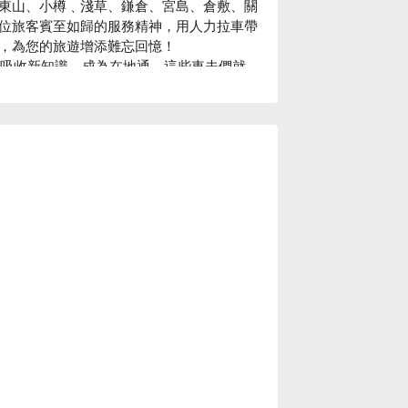
東山、小樽﹑淺草、鎌倉、宮島、倉敷、關
位旅客賓至如歸的服務精神，用人力拉車帶
，為您的旅遊增添難忘回憶！

不斷吸收新知識，成為在地通。這些車夫們就
食…旅遊書裡沒有的資訊毫不藏私通通分享
興盛的貿易活動，可以感受到商人的熱情與活
樽運河周邊，更帶您走進保留明治及大正時期
當地人才知道的秘境一次走透透，讓您更了