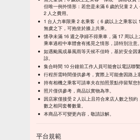
但唯一例外情形：若您是未滿 6 歲的兒童 2 
2 人之費用。
1 台人力車限乘 2 名乘客（ 6 歲以上之乘客以
無虞之下，可抱坐於膝上共乘。
懷孕未滿 16 週之孕婦不得乘車，滿 17 周
乘車過程中車體會有搖晃之情形，請特別注意
如遇颱風或暴風雨等天候不佳時，基於安全因
諒。
集合時間 10 分鐘前工作人員可能會以電話聯
行程所需時間僅供參考，實際上可能會因路上
持有相機之乘客可請車夫在拍照景點停留幫您
照片僅供參考，商品以實物為準。
因店家僅接受 2 人以上且符合來店人數之預約
數之相同套餐數量。
本商品不可變更內容，敬請諒解。
平台規範