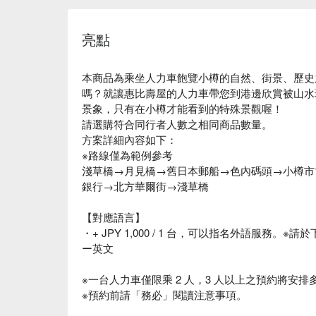
亮點
本商品為乘坐人力車飽覽小樽的自然、街景、歷史
嗎？就讓惠比壽屋的人力車帶您到港邊欣賞被山水
景象，只有在小樽才能看到的特殊景觀喔！
請選購符合同行者人數之相同商品數量。
方案詳細內容如下：
※路線僅為範例參考
淺草橋→月見橋→舊日本郵船→色內碼頭→小樽市
銀行→北方華爾街→淺草橋
【對應語言】
・+ JPY 1,000 / 1 台，可以指名外語服務。※
ー英文
※一台人力車僅限乘 2 人，3 人以上之預約將安
※預約前請「務必」閱讀注意事項。