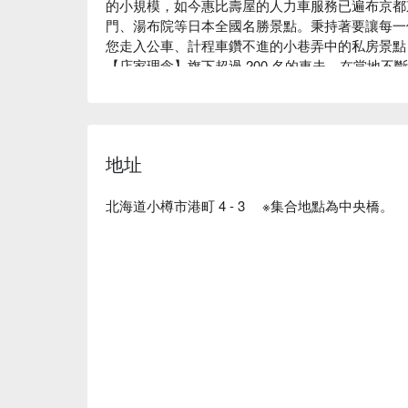
的小規模，如今惠比壽屋的人力車服務已遍布京都
門、湯布院等日本全國名勝景點。秉持著要讓每一
您走入公車、計程車鑽不進的小巷弄中的私房景點
【店家理念】旗下超過 200 名的車夫，在當地
是您的私人導遊，內行人才知道的文化、歷史、美
給您，讓您輕鬆遍覽美景、更深入了解當地風貌。

【景點】在港口城市「 小樽 」，至今仍延續著
力。「 惠比壽屋 」不僅帶您走訪觀光中心的小
地址
遺跡的懷舊街道、山水環繞的城市風景、甚至只有
解小樽魅力。
北海道小樽市港町 4 - 3 ※集合地點為中央橋。