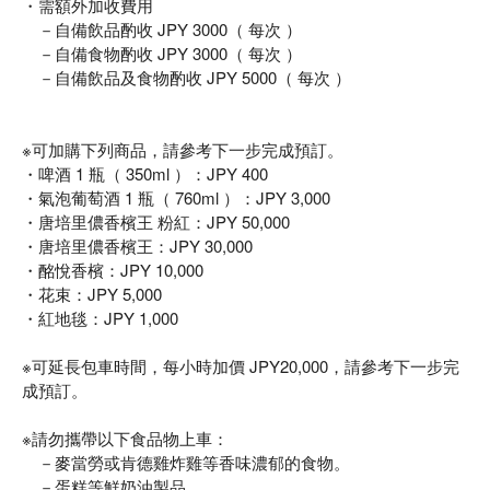
・需額外加收費用
－自備飲品酌收 JPY 3000（ 每次 ）
－自備食物酌收 JPY 3000（ 每次 ）
－自備飲品及食物酌收 JPY 5000（ 每次 ）
※可加購下列商品，請參考下一步完成預訂。
・啤酒 1 瓶（ 350ml ）：JPY 400
・氣泡葡萄酒 1 瓶（ 760ml ）：JPY 3,000
・唐培里儂香檳王 粉紅：JPY 50,000
・唐培里儂香檳王：JPY 30,000
・酩悅香檳：JPY 10,000
・花束：JPY 5,000
・紅地毯：JPY 1,000
※可延長包車時間，每小時加價 JPY20,000，請參考下一步完
成預訂。
※請勿攜帶以下食品物上車：
－麥當勞或肯德雞炸雞等香味濃郁的食物。
－蛋糕等鮮奶油製品。