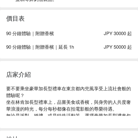
價目表
90 分鐘體驗｜附贈香檳
JPY 30000 起
90 分鐘體驗｜附贈香檳｜延長 1h
JPY 50000 起
店家介紹
要不要乘坐豪華加長型禮車在東京都內兜風享受上流社會般的
體驗呢？

坐在林肯加長型禮車上，品嘗美食或香檳，與身旁的人共度奢
華浪漫的時光，每分每秒都像在拍電影般的尊榮待遇。

無論是派對、婚禮、或是特殊活動等，選擇豪華加長型禮車包
車體驗，為您留下永恆難忘的回憶。