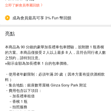
立即了解會員專屬回饋
成為會員最高可享 3% Fun 幣回饋
亮點
本商品為 90 分鐘的豪華加長禮車包車體驗，並附贈 1 瓶香檳
的方案。本商品僅接受 2 人以上最多 8 人，且符合同行者人數
之預約，請特別注意。
※顯示金額為加長禮車 1 台的包車價格。
・使用者年齡限制：必須年滿 20 歲（ 因本方案有提供酒精飲
料 ）
・集合地點：銀座數寄屋橋 Ginza Sony Park 附近
・費用包含以下項目：
－加長禮車租借
－香檳 1 瓶
－拍照服務