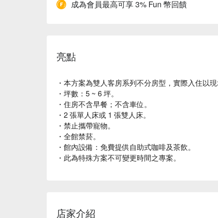
成為會員最高可享 3% Fun 幣回饋
亮點
・本方案為雙人客房系列不分房型，實際入住以現場
・坪數：5 ~ 6 坪。
・住房不含早餐；不含車位。
・2 張單人床或 1 張雙人床。
・禁止攜帶寵物。
・全館禁菸。
・館內設備：免費提供自助式咖啡及茶飲。
・此為特殊方案不可變更時間之專案。
店家介紹