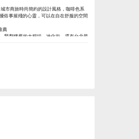
。城市商旅時尚簡約的設計風格，咖啡色系
擾俗事摧殘的心靈，可以在自在舒服的空間
推薦

間，緊鄰懷舊的大稻埕、迪化街，還有台北最
埕感受當年台北最繁榮的老城吧！

住宿方案、城市商旅 台北北門館休息方案立