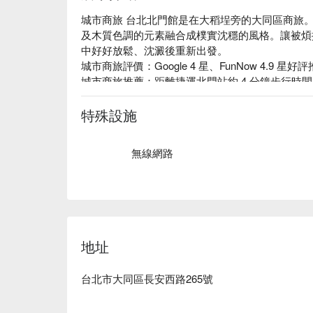
城市商旅 台北北門館是在大稻埕旁的大同區商旅
及木質色調的元素融合成樸實沈穩的風格。讓被煩
中好好放鬆、沈澱後重新出發。

城市商旅評價：Google 4 星、FunNow 4.9 星好評
城市商旅推薦：距離捷運北門站約 4 分鐘步行時
著名的月老廟 霞海城隍廟。來一趟古色古香的大稻
城市商旅 台北北門館優惠、城市商旅 台北北門館
特殊設施
刻查看⬇︎
無線網路
地址
台北市大同區長安西路265號