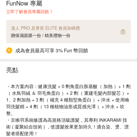
FunNow 專屬
立即了解會員專屬回饋
達人 PRO 及菁英 ELITE 會員加碼禮
贈保濕面膜一份 / 精美禮物一份
成為會員最高可享 3% Fun 幣回饋
亮點
・本方案內容：健康洗髮 + 0 劑角蛋白胺基酸（ 加熱 ）+ 1 劑
（ 水鳥羽絨 ＆ 羽毛角蛋白 ）+ 2 劑（ 重建毛髮內部髮芯 ）+
1、2 劑加熱 + 3 劑（ 補充 4 種類型角蛋白 ）+ 沖水 + 使用喚
羽洗髮精 + 4 劑（ 13 種植物油形成質感光澤 ）+ 沖水 + 吹
整。
・京喚羽系統修護為高規格頂級護髮，其專利 INKARAMI 技
術 ( 凝聚結合技術 ) ，使護髮效果更加持久！適合染、燙、漂
髮者搭配使用！