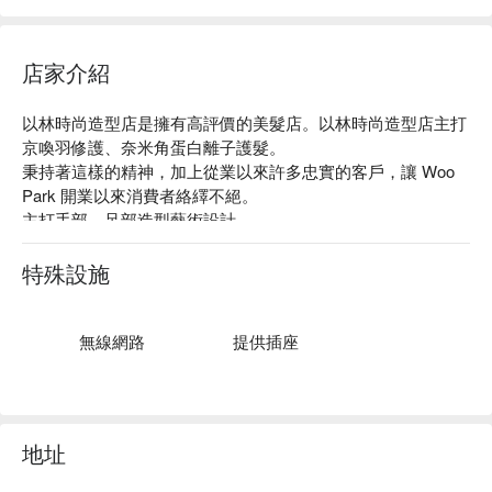
店家介紹
以林時尚造型店是擁有高評價的美髮店。以林時尚造型店主打
京喚羽修護、奈米角蛋白離子護髮。

秉持著這樣的精神，加上從業以來許多忠實的客戶，讓 Woo 
Park 開業以來消費者絡繹不絕。

主打手部、足部造型藝術設計。

以林時尚造型店評價：Google 5 星、FunNow 4.8 星好評

以林時尚造型店服務：店內有多位專業設計師固定值班，給您
特殊設施
在頭皮護理、設計剪髮等各項服務最舒適且最適合您的服務。

以林時尚造型店推薦：店內多種大品牌產品皆是由設計師親自
體驗後把關嚴選出來，堅持使用好的、有效的產品，讓您的頭
無線網路
提供插座
髮獲得絕佳的呵護。

以林時尚造型店預約、以林時尚造型店價格立刻查看⬇︎
地址