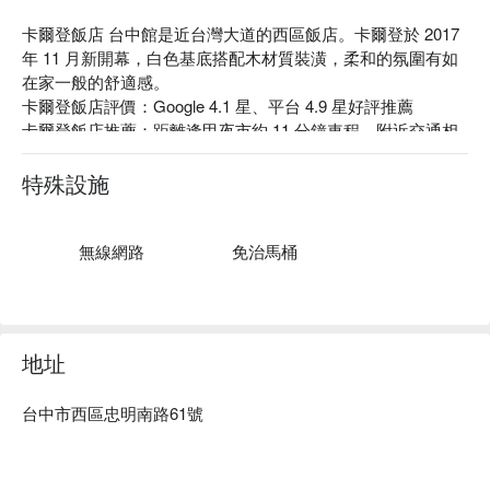
卡爾登飯店 台中館是近台灣大道的西區飯店。卡爾登於 2017 
年 11 月新開幕，白色基底搭配木材質裝潢，柔和的氛圍有如
在家一般的舒適感。

卡爾登飯店評價：Google 4.1 星、平台 4.9 星好評推薦

卡爾登飯店推薦：距離逢甲夜市約 11 分鐘車程，附近交通相
當便利。

卡爾登飯店 台中館優惠、卡爾登飯店 台中館住宿方案、卡爾
特殊設施
登飯店 台中館休息方案立刻查看⬇︎
無線網路
免治馬桶
地址
台中市西區忠明南路61號