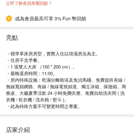
立即了解會員專屬回饋
成為會員最高可享 3% Fun 幣回饋
亮點
・標準單床房房型，實際入住以現場房況為主。
・住房不含早餐。
・1 張雙人大床 （150 * 200 cm）。
・最晚退房時間：11:00。
・房內特殊設施：乾濕分離衛浴及免治馬桶、免費提供有線 /
無線寬頻網路、有線 / 無線電視頻道、獨立冰箱、保險箱、商
務桌、大廳夏季涼飲 24 小時免費供應、免費自助洗衣間 ( 洗
衣機 / 乾衣機 / 洗衣精 / 熨斗 )。
・此為特殊方案不可變更時間之專案。
店家介紹