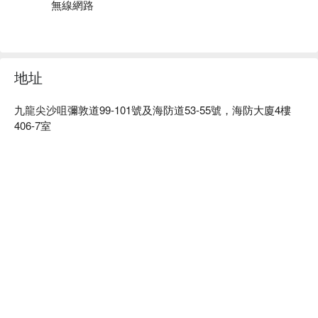
優遊居Vve Vve Hotel尖沙咀時鐘酒店、優遊居 Vve Vve Hotel
無線網路
情侶爆房、優遊居 Vve Vve Hotel優惠資訊立刻查看⬇︎
地址
九龍尖沙咀彌敦道99-101號及海防道53-55號，海防大廈4樓
406-7室