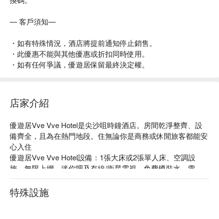
— 客戶須知—
・如有特殊情況，酒店將提前通知停止銷售。
・此優惠不能與其他優惠或折扣同時使用。
・如有任何爭議，優遊居保留最終決定權。
店家介紹
優遊居Vve Vve Hotel是尖沙咀時鐘酒店。房間乾淨整齊、設
備齊全，且為在熱門地段。住無論你是商務或休閒旅客都能安
心入住

優遊居Vve Vve Hotel設備：1張大床或2張單人床、空調設
施、無限上網、迷你吧及有線/衛星電視、免費樽裝水、雪
櫃。

優遊居Vve Vve Hotel推薦：距離佐敦地鐵站僅有 2 分鐘步行
特殊設施
路程

優遊居Vve Vve Hotel評價：FunNow 4.4 星真實好評推薦
