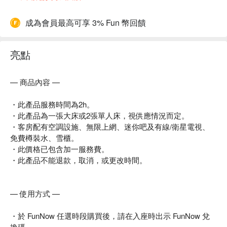
成為會員最高可享 3% Fun 幣回饋
亮點
— 商品內容 —
・此產品服務時間為2h。
・此產品為一張大床或2張單人床，視供應情況而定。
・客房配有空調設施、無限上網、迷你吧及有線/衛星電視、
免費樽裝水、雪櫃。
・此價格已包含加一服務費。
・此產品不能退款，取消，或更改時間。
— 使用方式 —
・於 FunNow 任選時段購買後，請在入座時出示 FunNow 兌
換碼。