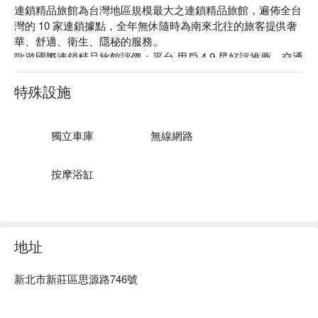
連鎖精品旅館為台灣地區規模最大之連鎖精品旅館，遍佈全台
灣的 10 家連鎖據點，全年無休隨時為南來北往的旅客提供奢
華、舒適、衛生、隱秘的服務。

歐遊國際連鎖精品旅館評價：平台 用戶 4.9 星好評推薦、交通
部觀光局旅館評鑑三星級認證、天下雜誌台灣服務業大賞、遠
見雜誌台灣精品品牌大賞

特殊設施
歐遊國際連鎖精品旅館推薦：離捷運新北產業園區站步行 3 分
鐘。館內提供因應不同旅宿需求的各式房型，有晶鑽套房、白
金套房、旗艦套房、VIP 套房和總統套房等。

獨立車庫
無線網路
歐遊國際連鎖精品旅館新莊館優惠、歐遊國際連鎖精品旅館新
莊館住宿方案、歐遊國際連鎖精品旅館新莊館休息方案立刻查
按摩浴缸
看⬇︎
地址
新北市新莊區思源路746號