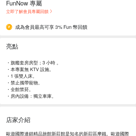
FunNow 專屬
立即了解會員專屬回饋
成為會員最高可享 3% Fun 幣回饋
亮點
・旗艦套房房型；3 小時 。
・本專案無 KTV 設施。
・1 張雙人床。
・禁止攜帶寵物。
・全館禁菸。
・房內設備：獨立車庫。
店家介紹
歐遊國際連鎖精品旅館新莊館是知名的新莊區摩鐵。歐遊國際