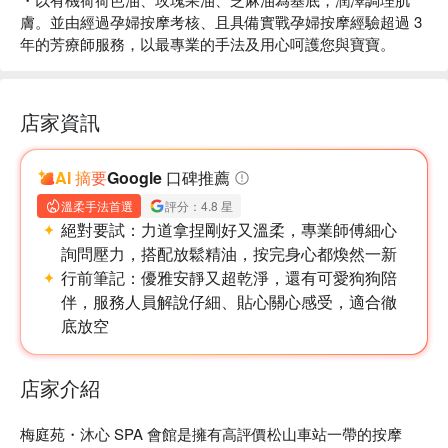
膚。並由經過孕婦按摩考核、且具備實戰孕婦按摩經驗超過 3
年的芳療師服務，以最專業的手法及用心呵護您與寶寶。
店家資訊
AI 摘要
Google 口碑推薦
溫柔手法首選
評分：4.8 星
絕對要試：
力道拿捏剛好又溫柔，專業師傅細心
詢問壓力，搭配放鬆精油，按完身心都煥然一新
行前筆記：
優雅安靜又超乾淨，還有可愛狗狗陪
伴，服務人員解說仔細、貼心關心感受，適合徹
底放空
店家介紹
梅庭苑・沐心 SPA 會館是擁有高評價松山車站一帶的按摩