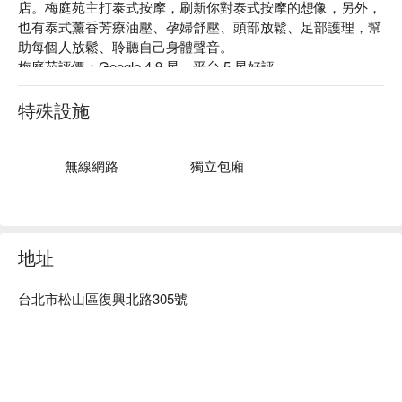
店。梅庭苑主打泰式按摩，刷新你對泰式按摩的想像，另外，
也有泰式薰香芳療油壓、孕婦舒壓、頭部放鬆、足部護理，幫
助每個人放鬆、聆聽自己身體聲音。

梅庭苑評價：Google 4.9 星、平台 5 星好評

梅庭苑以「 被動式瑜珈 」的泰式按摩為主，藉由按摩師專
業、熟練的技術，漸進式地舒展客人僵硬的身體，帶來最大程
特殊設施
度的放鬆與和諧。

梅庭苑營造出靜謐舒適的空間，從一踏進門的泰式風格休息
區、到明亮乾淨的按摩區，都希望能讓客人身心靈回歸平靜的
無線網路
獨立包廂
用心。

梅庭苑・沐心 SPA 會館預約、梅庭苑・沐心 SPA 會館價格、
梅庭苑・沐心 SPA 會館優惠立刻查看⬇︎
地址
台北市松山區復興北路305號