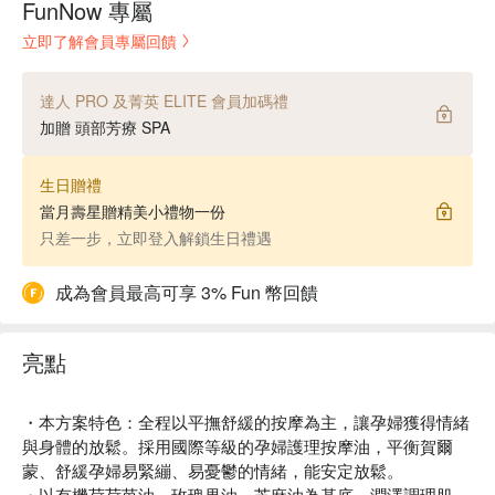
FunNow 專屬
立即了解會員專屬回饋
達人 PRO 及菁英 ELITE 會員加碼禮
加贈 頭部芳療 SPA
生日贈禮
當月壽星贈精美小禮物一份
只差一步，立即登入解鎖生日禮遇
成為會員最高可享 3% Fun 幣回饋
亮點
・本方案特色：全程以平撫舒緩的按摩為主，讓孕婦獲得情緒
與身體的放鬆。採用國際等級的孕婦護理按摩油，平衡賀爾
蒙、舒緩孕婦易緊繃、易憂鬱的情緒，能安定放鬆。
・以有機荷荷芭油、玫瑰果油、芝麻油為基底，潤澤調理肌