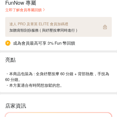
FunNow 專屬
立即了解會員專屬回饋
達人 PRO 及菁英 ELITE 會員加碼禮
加贈肩頸刮痧服務 ( 與紓壓按摩同時進行 )
成為會員最高可享 3% Fun 幣回饋
亮點
・本商品包裝為 : 全身紓壓按摩 60 分鐘 + 背部熱敷，手技為
60 分鐘。
・本方案適合有時間想放鬆的您。
店家資訊