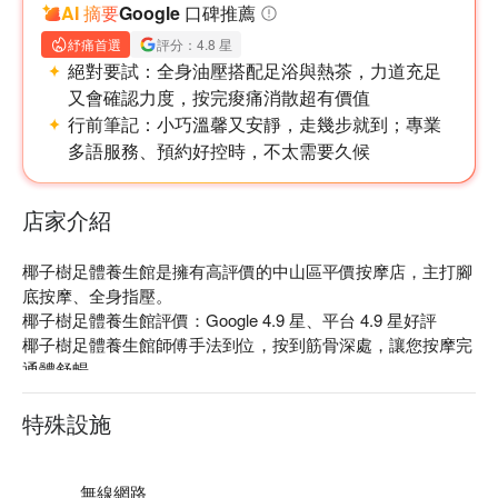
AI 摘要
Google 口碑推薦
紓痛首選
評分：4.8 星
絕對要試：
全身油壓搭配足浴與熱茶，力道充足
又會確認力度，按完痠痛消散超有價值
行前筆記：
小巧溫馨又安靜，走幾步就到；專業
多語服務、預約好控時，不太需要久候
店家介紹
椰子樹足體養生館是擁有高評價的中山區平價按摩店，主打腳
底按摩、全身指壓。

椰子樹足體養生館評價：Google 4.9 星、平台 4.9 星好評

椰子樹足體養生館師傅手法到位，按到筋骨深處，讓您按摩完
通體舒暢。

椰子樹足體養生館捷運中山站步行 6 分鐘，附近熱鬧且交通便
利，店內裝潢簡樸素雅，給每位消費者相當舒適的環境。

特殊設施
椰子樹足體養生館預約、椰子樹足體養生館價格、椰子樹足體
養生館優惠立刻查看⬇︎
無線網路