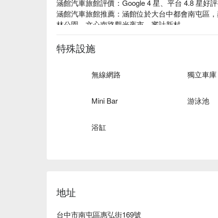
涵館汽車旅館評價：Google 4 星、平台 4.8 星好評
涵館汽車旅館推薦：涵館位於大台中都會南屯區，鄰
林公園、文心南路觀光夜市、審計新村。

涵館汽車旅館優惠、涵館汽車旅館住宿方案、涵館
特殊設施
無線網路
獨立車庫
Mini Bar
游泳池
浴缸
地址
台中市南屯區惠弘街169號