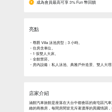
成為會員最高可享 3% Fun 幣回饋
亮點
・尊爵 Villa 泳池房型；3 小時。
・住房含車位。
・1 張雙人大床。
・全館禁菸。
・房內設備：私人泳池、典雅戶外造景、雙人大理
店家介紹
涵館汽車旅館是座落在大台中都會區的南屯區汽車
緻的商務房，每間房間皆充斥著濃厚的異國情調，