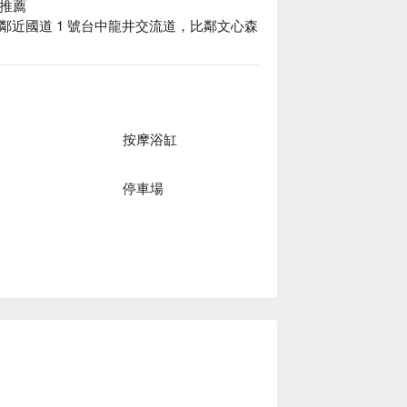
推薦

近國道 1 號台中龍井交流道，比鄰文心森
汽車旅館休息方案立刻查看⬇︎
按摩浴缸
停車場