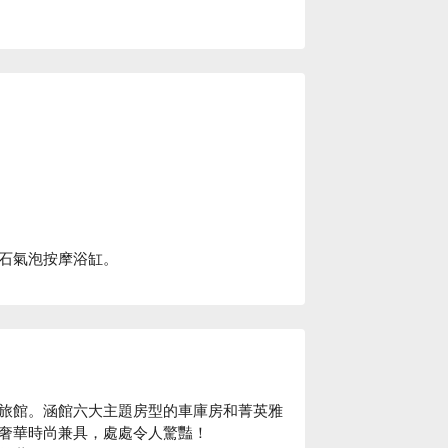
石氣泡按摩浴缸。
旅館。涵館六大主題房型的車庫房和菁英雅
奢華時尚兼具，處處令人驚豔！
