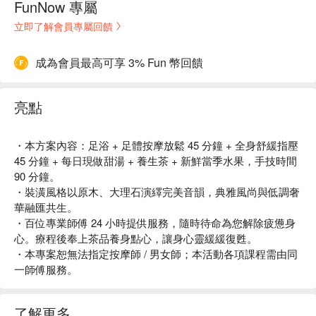
FunNow 專屬
立即了解會員專屬回饋
成為會員最高可享 3% Fun 幣回饋
亮點
・本方案內容：足浴 + 足體按摩放鬆 45 分鐘 + 全身舒緩指壓
45 分鐘 + 每日現做甜湯 + 養生茶 + 新鮮當季水果，手技時間
90 分鐘。
・裝潢風格以原木、大理石演繹完美音韻，典雅風尚與低調奢
華融匯共生。
・百位專業師傅 24 小時提供服務，隨時待命為您解除疲憊身
心。療程後奉上茶品養身點心，讓身心靈緩緩復甦。
・本專案恕無法指定按摩師 / 男女師；本活動各項課程需由同
一師傅服務。
了解更多