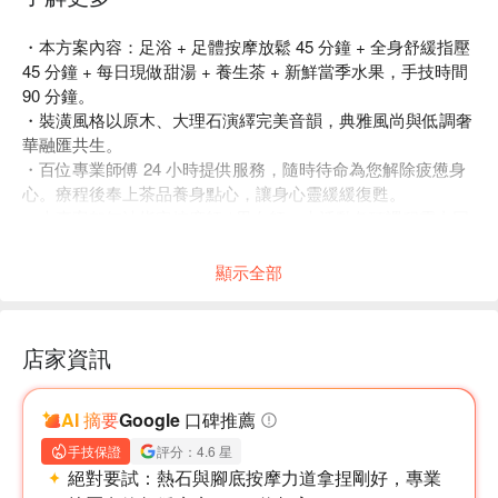
・本方案內容：足浴 + 足體按摩放鬆 45 分鐘 + 全身舒緩指壓
45 分鐘 + 每日現做甜湯 + 養生茶 + 新鮮當季水果，手技時間
90 分鐘。
・裝潢風格以原木、大理石演繹完美音韻，典雅風尚與低調奢
華融匯共生。
・百位專業師傅 24 小時提供服務，隨時待命為您解除疲憊身
心。療程後奉上茶品養身點心，讓身心靈緩緩復甦。
・本專案恕無法指定按摩師 / 男女師；本活動各項課程需由同
一師傅服務。
顯示全部
店家資訊
AI 摘要
Google 口碑推薦
手技保證
評分：4.6 星
絕對要試：
熱石與腳底按摩力道拿捏剛好，專業