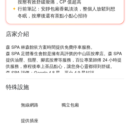
按壓有效舒緩痠痛，CP 值超高
行前筆記：
安靜包廂香氣淡淡，整個人放鬆到想
冬眠，按摩後還有茶點小點心招待
店家介紹
森 SPA 林森館依方案時間提供免費停車服務。

森 SPA 足體養生會館是擁有高評價的中山區按摩店。森 SPA 
提供油壓、指壓、腳底按摩等服務，百位專業師傅 24 小時提
供服務，療程後奉上茶品點心，讓您身心靈都得到舒緩。

森 SPA 評價：Google 4.8 星、平台 4.9 星好評

森 SPA 店內採用泰國的頂級精油品牌「 Boutique 」，五種清
雅香氣 — 茉莉、薄荷、地中海、玫瑰、薰衣草，讓連身心與
特殊設施
精神都煥然一新。

森 SPA 每位按摩師傅都有多年經驗，獨特的「 槓桿手技 」讓
顧客擁有頂級的舒壓享受，連睡眠不足的大腦都可以鬆一下！

無線網路
獨立包廂
森 SPA 足體養生會館預約、森 SPA 足體養生會館價格、森 
SPA 足體養生會館優惠立刻查看⬇︎
提供插座