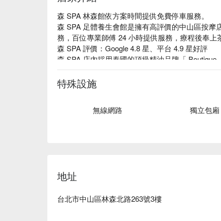
森 SPA 林森館依方案時間提供免費停車服務。

森 SPA 足體養生會館是擁有高評價的中山區按摩
務，百位專業師傅 24 小時提供服務，療程後奉上
森 SPA 評價：Google 4.8 星、平台 4.9 星好評

森 SPA 店內採用泰國的頂級精油品牌「 Boutiq
海、玫瑰、薰衣草，讓連身心與精神都煥然一新。

森 SPA 每位按摩師傅都有多年經驗，獨特的「 
特殊設施
眠不足的大腦都可以鬆一下！

森 SPA 足體養生會館預約、森 SPA 足體養生會
無線網路
獨立包廂
⬇︎
地址
台北市中山區林森北路263號3樓