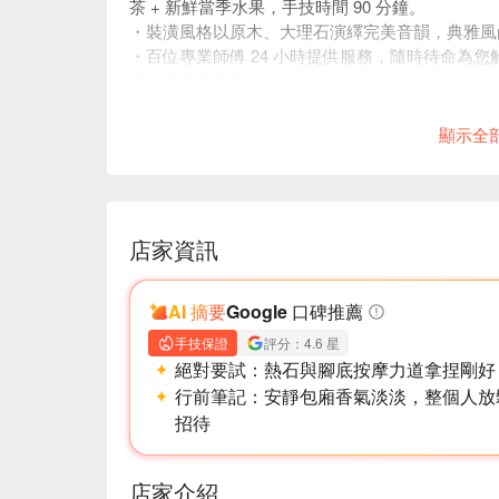
茶 + 新鮮當季水果，手技時間 90 分鐘。
・裝潢風格以原木、大理石演繹完美音韻，典雅風
・百位專業師傅 24 小時提供服務，隨時待命為
讓身心靈緩緩復甦。
・本專案恕無法指定按摩師 / 男女師；本活動各
顯示全
店家資訊
AI 摘要
Google 口碑推薦
手技保證
評分：4.6 星
絕對要試：
熱石與腳底按摩力道拿捏剛好
行前筆記：
安靜包廂香氣淡淡，整個人放
招待
店家介紹