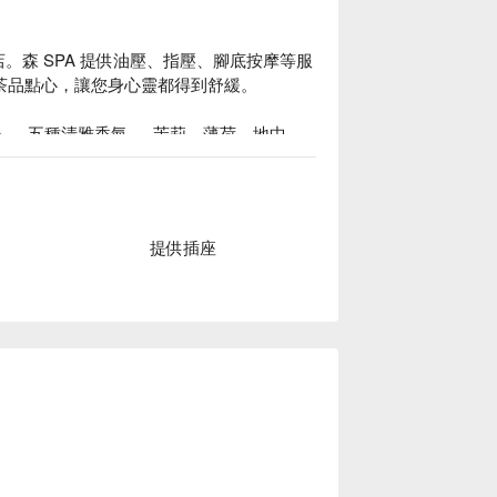
店。森 SPA 提供油壓、指壓、腳底按摩等服
茶品點心，讓您身心靈都得到舒緩。

ue 」，五種清雅香氣 — 茉莉、薄荷、地中
槓桿手技 」讓顧客擁有頂級的舒壓享受，連睡
館價格、森 SPA 足體養生會館優惠立刻查看
提供插座