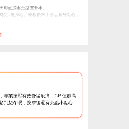
尚與低調奢華融匯共生。
您解除疲憊身心。療程後奉上茶品養身點心，
項課程需由同一師傅服務。
部
，專業按壓有效舒緩痠痛，CP 值超高
鬆到想冬眠，按摩後還有茶點小點心