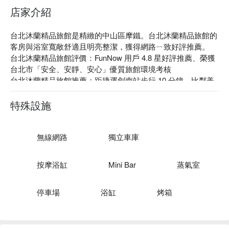
店家介紹
台北沐蘭精品旅館是精緻的中山區摩鐵。台北沐蘭精品旅館的
客房與浴室寬敞舒適且明亮整潔，獲得網路ㄧ致好評推薦。

台北沐蘭精品旅館評價：FunNow 用戶 4.8 星好評推薦、榮獲
台北市「安全、安靜、安心」優質旅館環境考核

台北沐蘭精品旅館推薦：距捷運劍南站步行 10 分鐘，比鄰美
麗華百樂園，可同時享受美食與購物樂趣，也可搭乘摩天輪一
覽台北夜景，周邊景點則推薦松山機場觀景台、大湖公園在都
特殊設施
會中體驗非日常的樂趣。

台北沐蘭精品旅館優惠、台北沐蘭精品旅館住宿方案、台北沐
蘭精品旅館休息方案立刻查看⬇︎
無線網路
獨立車庫
按摩浴缸
Mini Bar
蒸氣室
停車場
浴缸
烤箱