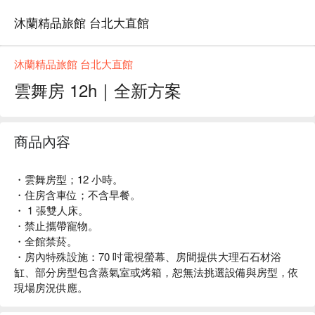
沐蘭精品旅館 台北大直館
沐蘭精品旅館 台北大直館
雲舞房 12h｜全新方案
商品內容
・雲舞房型；12 小時。
・住房含車位；不含早餐。
・ 1 張雙人床。
・禁止攜帶寵物。
・全館禁菸。
・房內特殊設施：70 吋電視螢幕、房間提供大理石石材浴
缸、部分房型包含蒸氣室或烤箱，恕無法挑選設備與房型，依
現場房況供應。