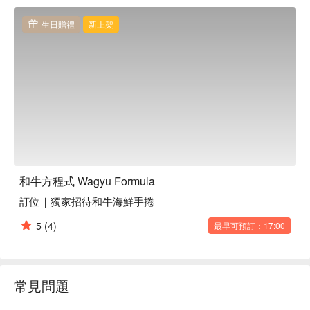
牛，以「一頭牛料理哲學」為核心， 結合燒肉、鍋物與特色
熟食，打造專屬和牛控的極致饗宴。

生日贈禮
新上架
和牛方程式 Wagyu Formula 訂位、和牛方程式 Wagyu 
Formula 優惠資訊立刻查看⬇︎
和牛方程式 Wagyu Formula
訂位｜獨家招待和牛海鮮手捲
5
(4)
最早可預訂：17:00
常見問題