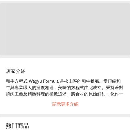
店家介紹
和牛方程式 Wagyu Formula 是松山區的和牛餐廳。當頂級和
牛與專業職人的溫度相遇，美味的方程式由此成立。秉持著對
燒肉工藝及精緻料理的極致追求，將食材的原始鮮甜，化作一
道道精確的美味饗宴。

顯示更多介紹
和牛方程式 Wagyu Formula 菜單必點：和牛三明治、和牛咖
哩、和牛挽肉、和牛肋眼涮涮鍋、赤身和牛五花

和牛方程式 Wagyu Formula 評價：Google 4.8 星推薦

熱門商品
和牛方程式 Wagyu Formula 推薦：來自日本滋賀縣的 A5 近江