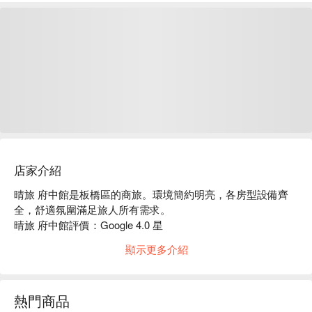
店家介紹
晴旅 府中館是板橋區的商旅。環境簡約明亮，各房型設備齊
全，舒適氛圍滿足旅人所有需求。

晴旅 府中館評價：Google 4.0 星 

晴旅 府中館推薦：鄰近湳雅觀光夜市、捷運府中站及新北耶
顯示更多介紹
誕城，交通位置十分方便，是板橋休憩的好選擇。

晴旅 府中館優惠、晴旅 府中館住宿方案、晴旅 府中館休息方
案立刻查看⬇︎
熱門商品