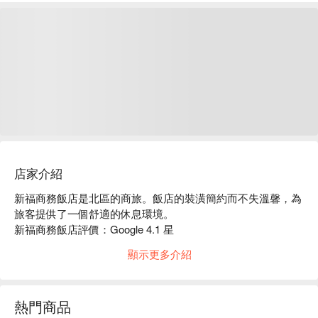
店家介紹
新福商務飯店是北區的商旅。飯店的裝潢簡約而不失溫馨，為
旅客提供了一個舒適的休息環境。

新福商務飯店評價：Google 4.1 星

新福商務飯店推薦：地理位置優越，位於繁華的市區，周邊有
顯示更多介紹
多家餐廳和藥妝店，步行即可到達捷運站。

新福商務飯店優惠、新福商務飯店住宿方案、新福商務飯店休
息方案立刻查看⬇︎
熱門商品