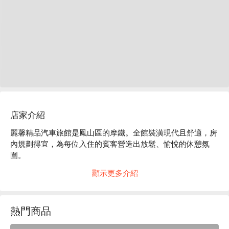
店家介紹
麗馨精品汽車旅館是鳳山區的摩鐵。全館裝潢現代且舒適，房
內規劃得宜，為每位入住的賓客營造出放鬆、愉悅的休憩氛
圍。

麗馨精品汽車旅館評價：Google 4.1 星

顯示更多介紹
麗馨精品汽車旅館推薦：便利的地理位置，緊鄰繁華商圈卻保
有安靜的客房環境，是商務小憩、情侶約會與放鬆身心的優質
首選。

熱門商品
麗馨精品汽車旅館優惠、麗馨精品汽車旅館住宿方案、麗馨精
品汽車旅館休息方案立刻查看⬇︎