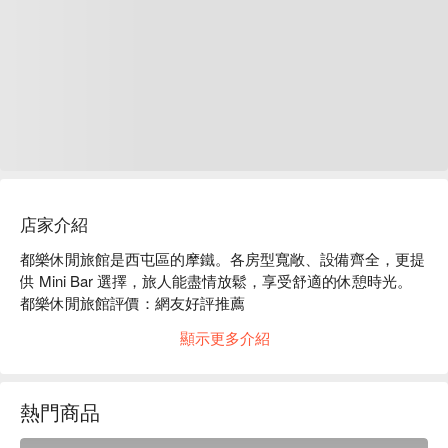
店家介紹
都樂休閒旅館是西屯區的摩鐵。各房型寬敞、設備齊全，更提
供 Mini Bar 選擇，旅人能盡情放鬆，享受舒適的休憩時光。

都樂休閒旅館評價：網友好評推薦

都樂休閒旅館推薦：位於台中市中心台灣大道上，擁有絕佳的
顯示更多介紹
地理位置，前往逢甲夜市、七期商圈等景點皆十分方便。

都樂休閒旅館優惠、都樂休閒旅館住宿方案、都樂休閒旅館休
息方案立刻查看⬇︎
熱門商品