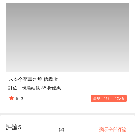
這裡有揉合了日本和牛細緻紋理與美牛濃郁風味的「PR 極黑
美和牛」，每一口都是甘甜與醇厚的完美平衡；展現極致化口
性的「JR 九州 A5 和牛」，讓豐潤油脂與肉汁在舌尖交織出
柔嫩奢華；更有以純血黑毛和種繁殖的「黑樺 A5 和牛」，細
緻如白樺樹紋的油花，帶來獨特的甘甜奶香。以上頂級和牛皆
為您無限量供應，任您隨心品嚐。

搭配肉質緊實彈牙的黑羽土雞去骨雞腿與亞麻籽豬，精選食材
與雅緻空間相輔相成，為您的用餐體驗完美昇華，共譜難忘的
相聚回憶。

六松今苑壽喜燒 信義店
🤩 玩樂情報

訂位｜現場結帳 85 折優惠
適合情境：熱門餐廳

貼心服務：私人包廂

5
(2)
最早可預訂：13:45
🍳 主廚推薦

【PR澳洲和牛】保有和牛特有的油花並帶有穀物香氣，油脂
比例適中。

評論
5
【澳洲M89和牛】油花細密（大理石油花等級約等於日本 A3 
(
2
)
顯示全部評論
至 A4 級）， 帶來滑順的極致軟嫩感。
