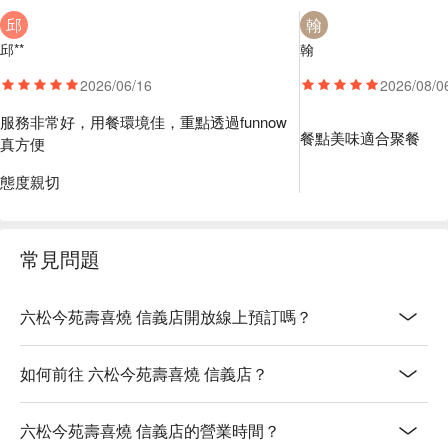
【PR極黑美和牛】媲美日本和牛的均勻油花，油脂豐潤卻不
邱
翰
膩口，感受美牛特有的濃郁牛肉風味與甘甜的脂香 。

邱**
翰
【JR九州A5和牛】油花極致細緻、入口即化、脂香甘甜」聞
2026/06/16
2026/08/0
名。 脂肪會瞬間融化並與肉汁交織，極度柔嫩的口感。

【黑樺A5和牛】以純血黑毛和種繁殖，油花如白樺樹紋般細
服務非常好，用餐環境佳，重點透過funnow
緻。肉質具有極佳的柔嫩度與甘甜奶香

餐點美味
適合聚餐
真方便
💡 未成年請勿飲酒；禁止酒駕
態度親切
常見問題
六松今苑壽喜燒 信義店開放線上預訂嗎？
如何前往 六松今苑壽喜燒 信義店？
六松今苑壽喜燒 信義店的營業時間？