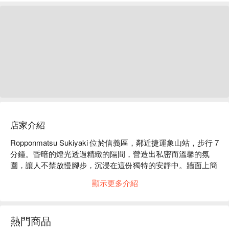
店家介紹
Ropponmatsu Sukiyaki 位於信義區，鄰近捷運象山站，步行 7 
分鐘。昏暗的燈光透過精緻的隔間，營造出私密而溫馨的氛
圍，讓人不禁放慢腳步，沉浸在這份獨特的安靜中。牆面上簡
約的裝飾與柔和的音樂相得益彰，彷彿時間在這裡靜止，只有
顯示更多介紹
美好的對話與歡笑流淌。

在如此迷人的氛圍裡，我們為您精心呈獻一場無限期的頂級肉
熱門商品
品饗宴。
