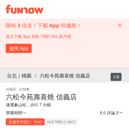
限時 3 倍送！下載 App 領優惠！
首次下載 App 領取 TWD 300 新戶禮
使用 App
台北｜桃園
/
六松今苑壽喜燒 信義店
1/9
信義區
·
自助餐
六松今苑壽喜燒 信義店
捷運象山站，步行 7 分鐘
營業時間
5.0
·
評論 2
最早可預訂：13:45
均消 TWD 2,180