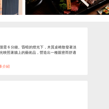
需 6 分鐘。昏暗的燈光下，木質桌椅散發著淡
光映照著牆上的藝術品，營造出一種親密而舒適
多介紹
香蘋和牛卷及北海道白老肋眼，成為提升用餐體
都充滿著無與倫比的愉悅感。

廳
