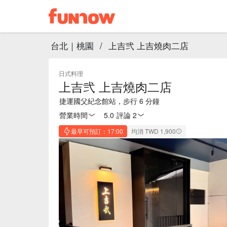
台北｜桃園
/
上吉弐 上吉燒肉二店
日式料理
上吉弐 上吉燒肉二店
捷運國父紀念館站，步行 6 分鐘
營業時間
5.0
·
評論 2
最早可預訂：17:00
均消 TWD 1,900