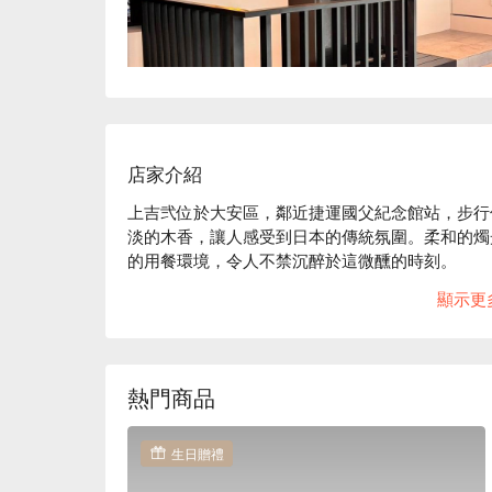
店家介紹
上吉弐位於大安區，鄰近捷運國父紀念館站，步行僅
淡的木香，讓人感受到日本的傳統氛圍。柔和的燭
的用餐環境，令人不禁沉醉於這微醺的時刻。

顯示更
在這樣迷人的氛圍中，嚴選和牛橫隔膜、上吉嚴選
驗的完美催化劑。這些精選的菜品，令每一場聚會
🤩 玩樂情報

熱門商品
人均消費：均消 TWD 1800

適合情境：兩人約會、多人聚餐、浪漫約會、日常餐
貼心服務：私人包廂、有無線網路

生日贈禮