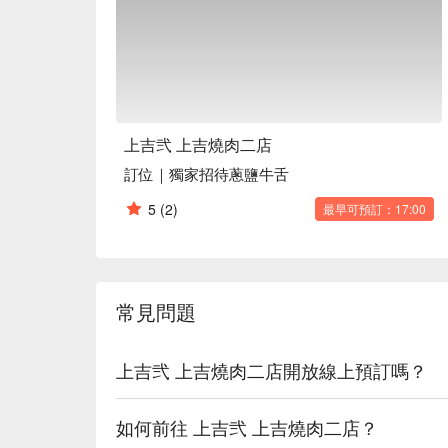
🍳 主廚推薦

【嚴選和牛橫隔膜】肉質鮮嫩，微焦香味濃郁

【上吉嚴選香蘋和牛卷】牛肉多汁，蘋果香甜清爽

【北海道白老肋眼】肋眼豐腴，焦香油潤多汁

🍽️ 口碑必點

【免預付訂位】輕鬆便捷，無需提前支付

上吉弐 上吉燒肉二店
訂位｜獨家招待蔥鹽牛舌
5
(2)
最早可預訂：17:00
常見問題
上吉弐 上吉燒肉二店開放線上預訂嗎？
如何前往 上吉弐 上吉燒肉二店？