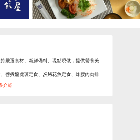
堅持嚴選食材、新鮮備料、現點現做，提供營養美
食、醬煮龍虎斑定食、炭烤花魚定食、炸腰內肉排
多介紹