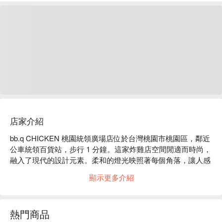
店家介紹
bb.q CHICKEN 桃園統領廣場店位於台灣桃園市桃園區，鄰近
公車統領百貨站，步行 1 分鐘。這家炸雞店空間閒適而時尚，
融入了現代的設計元素。柔和的燈光映照著每個角落，讓人感
受到一種舒適的氛圍。牆面上的藝術畫作與木質桌椅交相輝
顯示更多介紹
映，營造出一種輕鬆又不失品味的用餐環境，令人不由自主地
沉醉於這種微醺的享受之中。

熱門商品
在這樣的氛圍中，蜂蜜蒜味炸雞、韓式甘醬炸雞和去骨半半炸