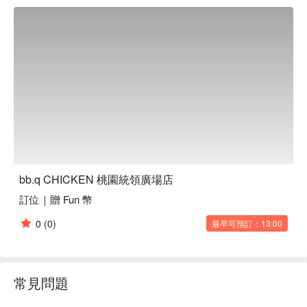
雞成為了提升聚會或用餐體驗的完美催化劑。這些招牌菜品不
僅增添了視覺上的魅力，也讓每一次用餐都變得更為特別。

🤩 玩樂情報

人均消費：均消 TWD 350

適合情境：日常餐廳、家庭聚餐、朋友聚餐、公司聚餐

🍳 主廚推薦

【蜂蜜蒜味炸雞】金黃酥脆，蜂蜜甜香與蒜味濃郁

【韓式甘醬炸雞】酥脆外皮包裹濃郁甘醬風味

【起司炸雞】濃郁起司香融入酥脆口感

【去骨半半炸雞】雙重風味，外酥內嫩無骨享受

bb.q CHICKEN 桃園統領廣場店
訂位｜贈 Fun 幣
🍽️ 口碑必點

【去骨炸雞雙拼】雙重口味，酥脆無骨體驗

0
(0)
最早可預訂：13:00
【半雞拼盤】香嫩多汁，半雞多元風味

【去骨蜂蜜蒜味炸雞】蜂蜜甜香蒜香，無骨酥脆

【bb.q 黃金炸雞（半雞）】金黃香酥多汁半雞

【招牌黃金炸雞】酥脆金黃，肉質鮮嫩多汁

常見問題
【金瑪莉冬粉捲】細緻冬粉，脆皮包裹香嫩

【五花肉肉包起來】多汁五花肉，層次豐富
