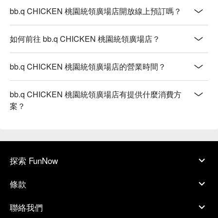
【打氣餐】多樣美味，飽滿口感

bb.q CHICKEN 桃園統領廣場店開放線上預訂嗎？
【雙人享用餐】豐盛美味，雙人共享

【韓你一起吃套餐】韓式風味，適合分享

如何前往 bb.q CHICKEN 桃園統領廣場店？
【1970 老爸炸雞餐】復古風味，酥脆多汁

【去骨個人炸雞炸物餐】個人無骨，酥脆多樣

【馬鈴薯燉排骨湯】馬鈴薯香濃，排骨軟嫩入味

bb.q CHICKEN 桃園統領廣場店的營業時間？
【豆腐牛肉鍋】嫩豆腐吸飽牛肉湯汁風味

bb.q CHICKEN 桃園統領廣場店有提供什麼消費方
🥤 特色飲品

案？
【白葡萄果汁】芳香甜美，口感柔滑清爽

💡 未成年請勿飲酒；禁止酒駕
探索 FunNow
條款
聯絡我們