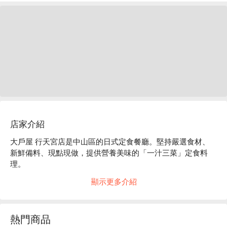
店家介紹
大戶屋 行天宮店是中山區的日式定食餐廳。堅持嚴選食材、
新鮮備料、現點現做，提供營養美味的「一汁三菜」定食料
理。

大戶屋 行天宮店菜單必點：炭烤雞豬雙麴定食、醬煮龍虎斑
顯示更多介紹
定食、炭烤花魚定食、炸腰內肉排定食、牛肉壽喜燒定食、炭
烤雞肉香橘醋定食。
熱門商品