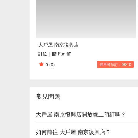
🍳 主廚推薦

【炭烤雞豬雙麴定食】雞豬雙重，炭火微焦香嫩

【醬煮龍虎斑定食】魚肉細嫩，醬汁入味濃郁

【炭烤花魚定食】魚皮酥脆，鮮甜多汁

【炸腰內肉排定食】外酥內嫩，肉汁豐盈

【牛肉壽喜燒定食】牛肉軟嫩，湯底醇厚入味

大戶屋 南京復興店
🍽️ 口碑必點

訂位｜贈 Fun 幣
【雞肉蔬菜燴黑醋醬定食】雞肉滑嫩，醋香酸甜

【炸豬里肌肉排定食】外皮金黃，肉質多汁

0
(0)
最早可預訂：08/10
【炭烤鹽麴五花肉定食】鹽麴入味，脂香四溢

【炭烤雞肉蛋蓋飯】雞肉多汁，蛋香撲鼻

【炭烤鯖魚定食】魚肉鮮美，微焦鹹香

常見問題
🥤 特色飲品

【芭樂檸檬青茶】果香濃郁，酸甜爽口

【錫蘭奶茶】奶香濃郁，茶味醇厚

大戶屋 南京復興店開放線上預訂嗎？
【可爾必思】酸甜清爽，口感滑順

如何前往 大戶屋 南京復興店？
💡 未成年請勿飲酒；禁止酒駕