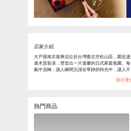
店家介紹
大戶屋南京復興店位於台灣臺北市松山區，鄰近捷
過木質裝潢，營造出一片溫馨的日式家庭氛圍。每
氣中流轉，讓人瞬間沉浸在寧靜的時光中，讓人不
顯示更
在這樣的氛圍中，雞肉蔬菜燴黑醋醬定食、炭烤雞
提升了聚會或用餐的愉悅體驗。這些精選菜品讓每
🤩 玩樂情報

熱門商品
人均消費：均消 TWD 400

適合情境：日常餐廳、家庭聚餐、朋友聚餐

貼心服務：有停車位、有無線網路
