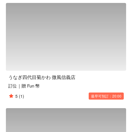
うなぎ四代目菊かわ 微風信義店評價：Google 4.7 星推薦

うなぎ四代目菊かわ 微風信義店推薦：堅持每日「現殺、現
串、現烤」，獲日本米其林推薦，敬請喜愛鰻魚的饕客前來品
嘗。

うなぎ四代目菊かわ 微風信義店訂位、うなぎ四代目菊かわ 
微風信義店優惠資訊立刻查看⬇︎
うなぎ四代目菊かわ 微風信義店
訂位｜贈 Fun 幣
5
(1)
最早可預訂：20:00