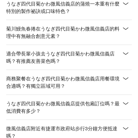
うなぎ四代目菊かわ微風信義店的蒲燒一本重有什麼
特別的製作祕訣或口味特色？
菊川鰻魚春捲在うなぎ四代目菊かわ微風信義店的料
理中有無融合創意元素？
適合帶長輩小孩去うなぎ四代目菊かわ微風信義店
嗎？有推薦友善菜色嗎？
商務聚餐在うなぎ四代目菊かわ微風信義店用餐環境
合適嗎？有獨立區域可用？
うなぎ四代目菊かわ微風信義店提供包廂訂位嗎？最
低消費有多少？
微風信義店附近有捷運市政府站步行3分鐘方便抵達
嗎？