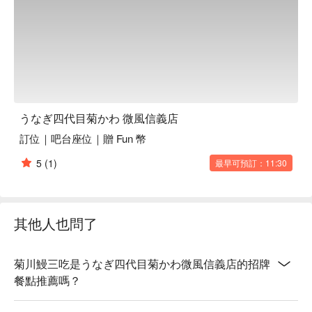
うなぎ四代目菊かわ 微風信義店
訂位｜吧台座位｜贈 Fun 幣
5
(1)
最早可預訂：11:30
其他人也問了
菊川鰻三吃是うなぎ四代目菊かわ微風信義店的招牌
餐點推薦嗎？