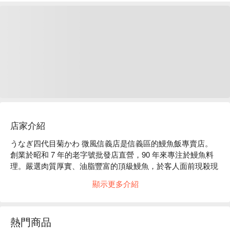
店家介紹
うなぎ四代目菊かわ 微風信義店是信義區的鰻魚飯專賣店。
創業於昭和 7 年的老字號批發店直營，90 年來專注於鰻魚料
理。嚴選肉質厚實、油脂豐富的頂級鰻魚，於客人面前現殺現
烤，以備長炭短時間炙燒，鎖住鮮味。搭配自創業以來傳承的
顯示更多介紹
秘傳醬汁，呈現香濃細膩的經典風味，邀您細細品味鰻魚職人
的匠心與日本飲食文化。

うなぎ四代目菊かわ 微風信義店菜單必點：菊川鰻三吃、蒲
熱門商品
燒一本重、鰻骨仙貝
