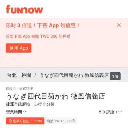
限時 3 倍送！下載 App 領優惠！
首次下載 App 領取 TWD 300 新戶禮
使用 App
台北｜桃園
/
うなぎ四代目菊かわ 微風信義店
1/9
信義區
·
日式料理
うなぎ四代目菊かわ 微風信義店
捷運市政府站，步行 3 分鐘
營業時間
5.0
·
評論 1
最早可預訂：11:30
均消 TWD 1,000