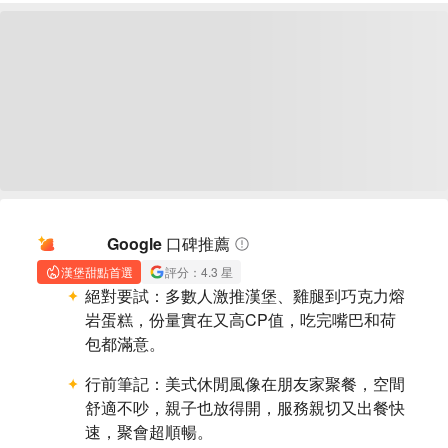
AI 摘要
Google 口碑推薦
漢堡甜點首選
評分：4.3 星
絕對要試：
多數人激推漢堡、雞腿到巧克力熔
岩蛋糕，份量實在又高CP值，吃完嘴巴和荷
包都滿意。
行前筆記：
美式休閒風像在朋友家聚餐，空間
舒適不吵，親子也放得開，服務親切又出餐快
速，聚會超順暢。