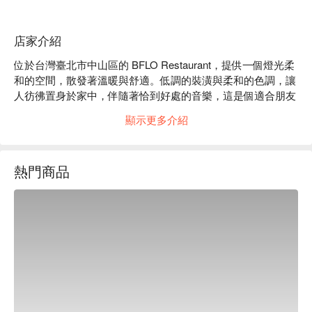
店家介紹
位於台灣臺北市中山區的 BFLO Restaurant，提供一個燈光柔
和的空間，散發著溫暖與舒適。低調的裝潢與柔和的色調，讓
人彷彿置身於家中，伴隨著恰到好處的音樂，這是個適合朋友
聚會或家庭聚餐的絕佳場所。

顯示更多介紹
水牛城辣雞翅和美式漢堡等招牌菜，搭配芬提曼和 Craft 
Beers，讓這場聚會的氛圍更加微醺而愉悅，升華了整體的用
熱門商品
餐體驗。

🤩 玩樂情報

人均消費：店內低消為一人 TWD 300，均消為 TWD 500

適合情境：多人聚餐、家庭聚餐、朋友聚餐、日常餐廳、慶
生、啤酒、紅酒

貼心服務：親子友善、寵物友善、肉食主義

🍳 主廚推薦

【水牛城辣雞翅】辣味醬汁完美包裹在嫩滑的雞翅上，讓人欲