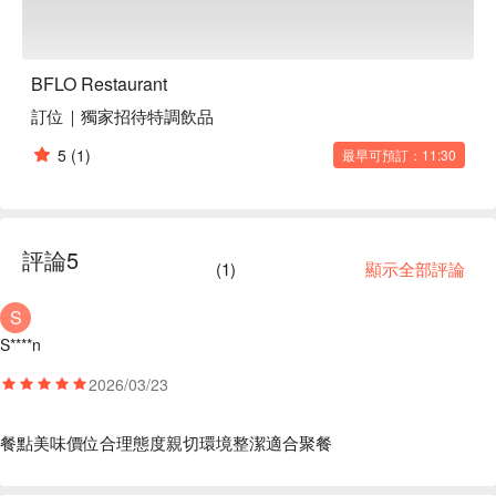
罷不能

【美式漢堡】厚實多汁的牛肉餡搭配新鮮生菜與酥脆的麵包，
口感豐富

BFLO Restaurant
訂位｜獨家招待特調飲品
🍽️ 口碑必點

【碳烤沙朗牛排】外焦內嫩，鎖住肉汁，讓每一口都充滿驚喜

5
(1)
最早可預訂：11:30
【碳烤菲力牛排】純淨無腥味，肉質厚實飽滿

【德國豬腳】外皮酥脆，肉質軟嫩，醬汁入味

【碳烤戰斧豬排】香氣四溢，肉質鮮嫩

【烤半雞】金黃酥脆，肉汁豐富

評論
5
【OREO 花生起司捲】甜而不膩，口感濃郁

(
1
)
顯示全部評論
【提拉米蘇】綿密細緻，咖啡香氣撲鼻

【紐約起司蛋糕】濃郁滑順，入口即化

S
【熱美式巧克布朗尼】濃郁的巧克力香氣，搭配溶化的巧克力
S****n
醬

2026/03/23
🥤 特色飲品

【芬提曼】天然植物萃取，氣泡細膩

餐點美味
價位合理
態度親切
環境整潔
適合聚餐
【冰滴咖啡】冰涼爽口，咖啡香濃

【Craft Beers】多種風味，微醺解膩
