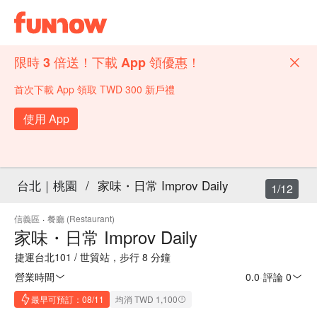
限時 3 倍送！下載 App 領優惠！
首次下載 App 領取 TWD 300 新戶禮
使用 App
台北｜桃園
/
家味・日常 Improv Daily
1/12
信義區
·
餐廳 (Restaurant)
家味・日常 Improv Daily
捷運台北101 / 世貿站，步行 8 分鐘
營業時間
0.0
·
評論 0
最早可預訂：08/11
均消 TWD 1,100