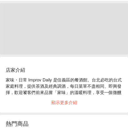
店家介紹
家味・日常 Improv Daily 是信義區的餐酒館。台北必吃的台式
家庭料理，提供茶酒及經典調酒，每日菜單不盡相同、即興發
揮，歡迎饕客們前來品嘗「家味」的溫暖料理，享受一個微醺
的夜晚。

顯示更多介紹
家味・日常 Improv Daily 菜單必點：三杯雞、蕃茄炒蛋、紅燒
肉、兵庫生蠔、滷牛腱

家味・日常 Improv Daily 評價：Google 4.9 星推薦

熱門商品
家味・日常 Improv Daily 推薦：下午 5 點開始營業，提早開啟