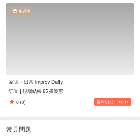
你的微醺夜。

家味・日常 Improv Daily 訂位、家味・日常 Improv Daily 優惠
加碼禮
資訊立刻查看⬇︎
家味・日常 Improv Daily
訂位｜現場結帳 85 折優惠
0
(0)
最早可預訂：08/11
常見問題