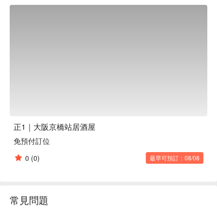
餐，都能找到最自在的角落。

【招牌菜色】

厚切牛舌燉肉：慢燉至軟嫩入味，每一口都充滿濃郁的肉汁與
膠質，絕對是店內必點的經典美味！

自家製手羽餃子：將鮮美內餡巧妙包入雞翅中，外皮酥脆，內
餡多汁，口感層次豐富，讓人一吃就上癮。

橫膈膜牛排：嚴選優質牛橫膈膜，以恰到好處的火候烹調，肉
質軟嫩帶有嚼勁，簡單卻不失風味。

美酢沙瓦：品嚐美味肉料理的同時，來一杯健康清爽的美酢沙
瓦，酸甜解膩，為味蕾帶來完美平衡。

【更多推薦】

正1不僅交通便利，距離JR京橋站僅五分鐘腳程，無論是結束
正1｜大阪京橋站居酒屋
一天的行程後想好好吃頓飯，或是三五好友想找個地方輕鬆小
免預付訂位
酌，這裡都是絕佳選擇。店內溫暖舒適的環境，加上菜單中肉
料理與健康居酒屋餐點的完美結合，讓正1成為舉辦女子會、
0
(0)
最早可預訂：08/08
媽媽聚會或任何小型派對的理想場所。寬敞自在的空間，連女
性朋友都能安心前往，享受美食與歡樂時光！趕快使用
FunNow預訂座位，免排隊、免打電話，輕鬆搞定你的大阪美
食行程！
常見問題