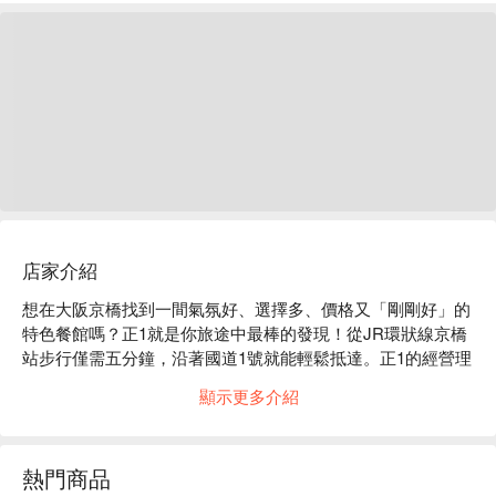
店家介紹
想在大阪京橋找到一間氣氛好、選擇多、價格又「剛剛好」的
特色餐館嗎？正1就是你旅途中最棒的發現！從JR環狀線京橋
站步行僅需五分鐘，沿著國道1號就能輕鬆抵達。正1的經營理
念就是「剛剛好」——無論是日式、西式、中式兼具的多元料
顯示更多介紹
理、溫馨舒適的用餐氛圍，還是超值的價格，都恰到好處，讓
你吃得開心又沒負擔。這裡的菜色種類繁多，特別擅長各式肉
品佳餚，每一道都美味得讓人驚艷。店內有著溫潤木紋的吧台
熱門商品
區，以及簡潔舒適的餐桌區，無論是獨自小酌或與三五好友聚