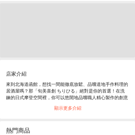
店家介紹
來到北海道函館，想找一間能徹底放鬆、品嚐道地手作料理的
居酒屋嗎？那「旬美喜創 ちりひる」絕對是你的首選！在洗
鍊的日式摩登空間裡，你可以悠閒地品嚐職人精心製作的創意
和食，每一道料理都展現了對細節的堅持。

顯示更多介紹
這裡提供豐富多樣的下酒菜，搭配從日本各地嚴選的清酒與果
實酒，讓你的函館夜晚更加完美。無論是一人獨旅想靜靜小
酌，或是與三五好友熱鬧聚餐，這裡都能滿足你的需求。

熱門商品
【招牌菜色】
