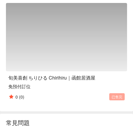
自家製馬鈴薯醬豬肉角煮：慢火細燉到入口即化的豬五花，搭
配獨特的馬鈴薯醬汁，口感濃郁，是絕佳的下酒好夥伴。

地瓜麻糬焗烤：以 Q 彈的地瓜麻糬為容器，盛裝著熱騰騰的
香濃白醬，是一道充滿驚喜的創意料理，視覺和味覺都讓人滿
足。

高湯玉子燒：使用高品質的自然雞蛋製作，鬆軟滑嫩的口感
中，滿溢著鮮甜的高湯精華和蛋香，簡單卻不凡的美味。

【口碑好評】

許多顧客都對這裡的餐點讚不絕口，特別提到「食物很好吃，
生魚片也非常新鮮」，證明了店家對食材品質的堅持與用心，
讓你吃得美味又安心。

【更多推薦】

旬美喜創 ちりひる Chirihiru｜函館居酒屋
店家距離「五稜郭公園前站」只要走路 1 分鐘，交通超級方
免預付訂位
便！店內設有吧台、日式暖桌座位及獨立包廂，無論是一個人
旅行、情侶約會或朋友聚餐都很適合，是你在函館夜晚放鬆身
0
(0)
已售完
心的絕佳選擇。

現在就用 FunNow 預訂，免排隊、免打電話，輕鬆省下寶貴的
旅遊時間！
常見問題