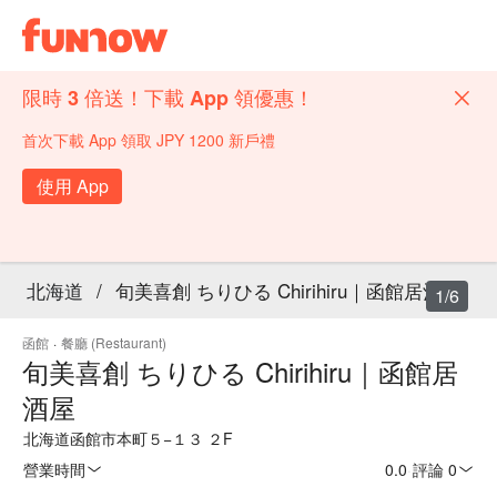
限時 3 倍送！下載 App 領優惠！
首次下載 App 領取 JPY 1200 新戶禮
使用 App
北海道
/
旬美喜創 ちりひる Chirihiru｜函館居酒屋
1/6
函館
·
餐廳 (Restaurant)
旬美喜創 ちりひる Chirihiru｜函館居
酒屋
北海道函館市本町５−１３ ２F
營業時間
0.0
·
評論 0